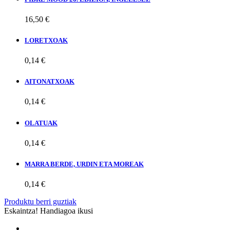
16,50 €
LORETXOAK
0,14 €
AITONATXOAK
0,14 €
OLATUAK
0,14 €
MARRA BERDE, URDIN ETA MOREAK
0,14 €
Produktu berri guztiak
Eskaintza!
Handiagoa ikusi