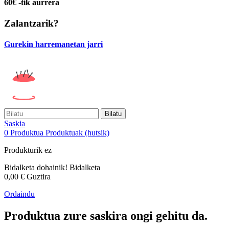
60€ -tik aurrera
Zalantzarik?
Gurekin harremanetan jarri
Bilatu
Saskia
0
Produktua
Produktuak
(hutsik)
Produkturik ez
Bidalketa dohainik!
Bidalketa
0,00 €
Guztira
Ordaindu
Produktua zure saskira ongi gehitu da.