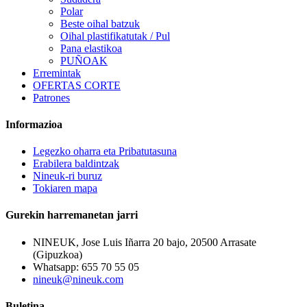
Polar
Beste oihal batzuk
Oihal plastifikatutak / Pul
Pana elastikoa
PUÑOAK
Erremintak
OFERTAS CORTE
Patrones
Informazioa
Legezko oharra eta Pribatutasuna
Erabilera baldintzak
Nineuk-ri buruz
Tokiaren mapa
Gurekin harremanetan jarri
NINEUK, Jose Luis Iñarra 20 bajo, 20500 Arrasate
(Gipuzkoa)
Whatsapp: 655 70 55 05
nineuk@nineuk.com
Buletina