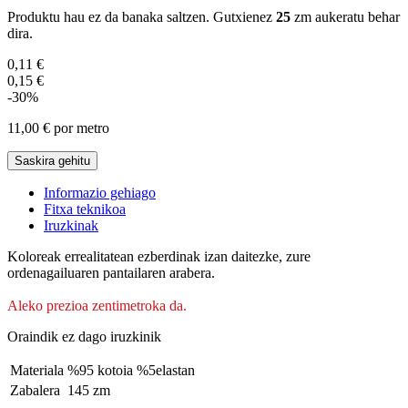
Produktu hau ez da banaka saltzen. Gutxienez
25
zm aukeratu behar
dira.
0,11 €
0,15 €
-30%
11,00 €
por metro
Saskira gehitu
Informazio gehiago
Fitxa teknikoa
Iruzkinak
Koloreak errealitatean ezberdinak izan daitezke, zure
ordenagailuaren pantailaren arabera.
Aleko prezioa zentimetroka da.
Oraindik ez dago iruzkinik
Materiala
%95 kotoia %5elastan
Zabalera
145 zm