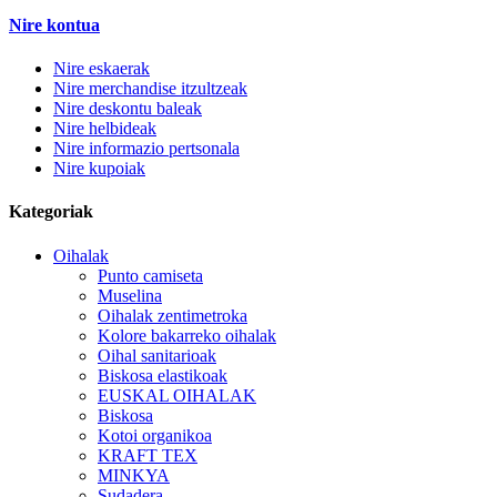
Nire kontua
Nire eskaerak
Nire merchandise itzultzeak
Nire deskontu baleak
Nire helbideak
Nire informazio pertsonala
Nire kupoiak
Kategoriak
Oihalak
Punto camiseta
Muselina
Oihalak zentimetroka
Kolore bakarreko oihalak
Oihal sanitarioak
Biskosa elastikoak
EUSKAL OIHALAK
Biskosa
Kotoi organikoa
KRAFT TEX
MINKYA
Sudadera