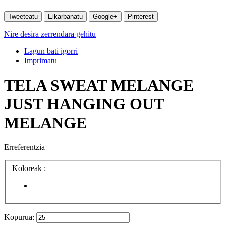
Tweeteatu
Elkarbanatu
Google+
Pinterest
Nire desira zerrendara gehitu
Lagun bati igorri
Imprimatu
TELA SWEAT MELANGE
JUST HANGING OUT
MELANGE
Erreferentzia
Koloreak :
Kopurua: