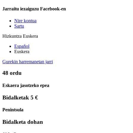
Jarraitu iezaiguzu Facebook-en
Nire kontua
Sartu
Hizkuntza
Euskera
Español
Euskera
Gurekin harremanetan jarri
48 ordu
Eskaera jasotzeko epea
Bidalketak 5 €
Penintsula
Bidalketa dohan