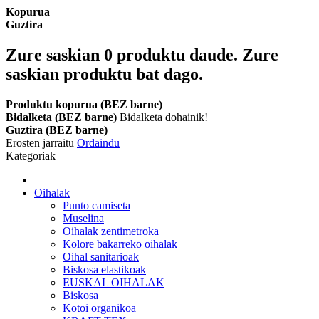
Kopurua
Guztira
Zure saskian
0
produktu daude.
Zure
saskian produktu bat dago.
Produktu kopurua (BEZ barne)
Bidalketa (BEZ barne)
Bidalketa dohainik!
Guztira (BEZ barne)
Erosten jarraitu
Ordaindu
Kategoriak
Oihalak
Punto camiseta
Muselina
Oihalak zentimetroka
Kolore bakarreko oihalak
Oihal sanitarioak
Biskosa elastikoak
EUSKAL OIHALAK
Biskosa
Kotoi organikoa