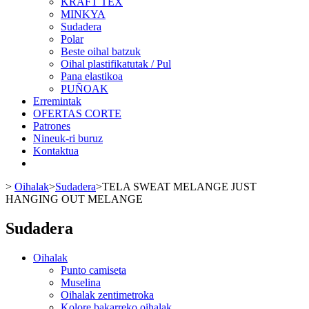
KRAFT TEX
MINKYA
Sudadera
Polar
Beste oihal batzuk
Oihal plastifikatutak / Pul
Pana elastikoa
PUÑOAK
Erremintak
OFERTAS CORTE
Patrones
Nineuk-ri buruz
Kontaktua
>
Oihalak
>
Sudadera
>
TELA SWEAT MELANGE JUST
HANGING OUT MELANGE
Sudadera
Oihalak
Punto camiseta
Muselina
Oihalak zentimetroka
Kolore bakarreko oihalak