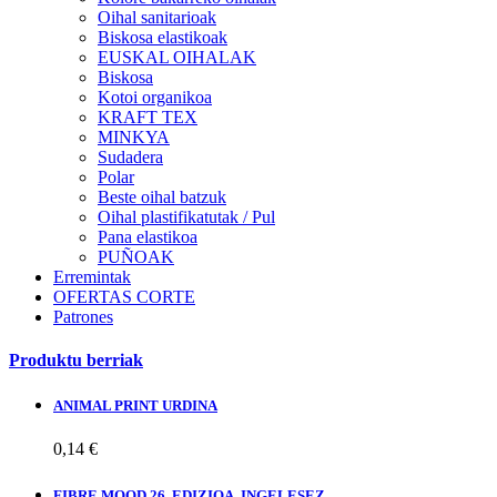
Oihal sanitarioak
Biskosa elastikoak
EUSKAL OIHALAK
Biskosa
Kotoi organikoa
KRAFT TEX
MINKYA
Sudadera
Polar
Beste oihal batzuk
Oihal plastifikatutak / Pul
Pana elastikoa
PUÑOAK
Erremintak
OFERTAS CORTE
Patrones
Produktu berriak
ANIMAL PRINT URDINA
0,14 €
FIBRE MOOD 26. EDIZIOA, INGELESEZ