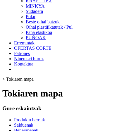
KRAFT TEX
MINKYA
Sudadera
Polar
Beste oihal batzuk
Oihal plastifikatutak / Pul
Pana elastikoa
PUÑOAK
Erremintak
OFERTAS CORTE
Patrones
Nineuk-ri buruz
Kontaktua
>
Tokiaren mapa
Tokiaren mapa
Gure eskaintzak
Produktu berriak
Salduenak
Beherapenak