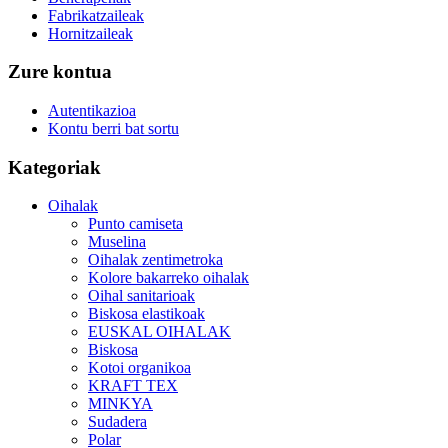
Fabrikatzaileak
Hornitzaileak
Zure kontua
Autentikazioa
Kontu berri bat sortu
Kategoriak
Oihalak
Punto camiseta
Muselina
Oihalak zentimetroka
Kolore bakarreko oihalak
Oihal sanitarioak
Biskosa elastikoak
EUSKAL OIHALAK
Biskosa
Kotoi organikoa
KRAFT TEX
MINKYA
Sudadera
Polar