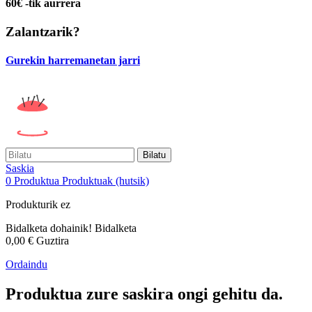
60€ -tik aurrera
Zalantzarik?
Gurekin harremanetan jarri
Bilatu
Saskia
0
Produktua
Produktuak
(hutsik)
Produkturik ez
Bidalketa dohainik!
Bidalketa
0,00 €
Guztira
Ordaindu
Produktua zure saskira ongi gehitu da.