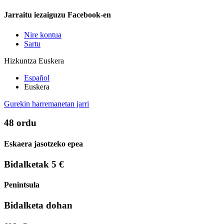
Jarraitu iezaiguzu Facebook-en
Nire kontua
Sartu
Hizkuntza
Euskera
Español
Euskera
Gurekin harremanetan jarri
48 ordu
Eskaera jasotzeko epea
Bidalketak 5 €
Penintsula
Bidalketa dohan