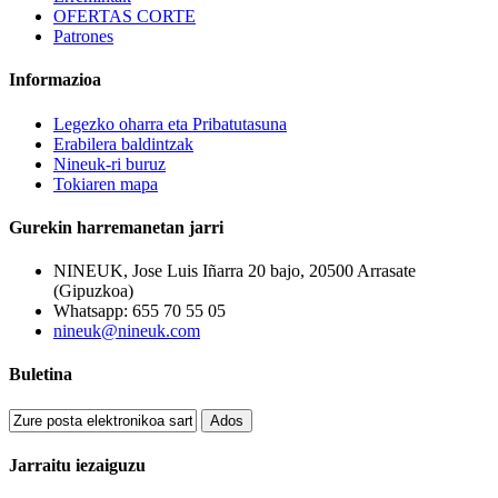
OFERTAS CORTE
Patrones
Informazioa
Legezko oharra eta Pribatutasuna
Erabilera baldintzak
Nineuk-ri buruz
Tokiaren mapa
Gurekin harremanetan jarri
NINEUK, Jose Luis Iñarra 20 bajo, 20500 Arrasate
(Gipuzkoa)
Whatsapp: 655 70 55 05
nineuk@nineuk.com
Buletina
Ados
Jarraitu iezaiguzu