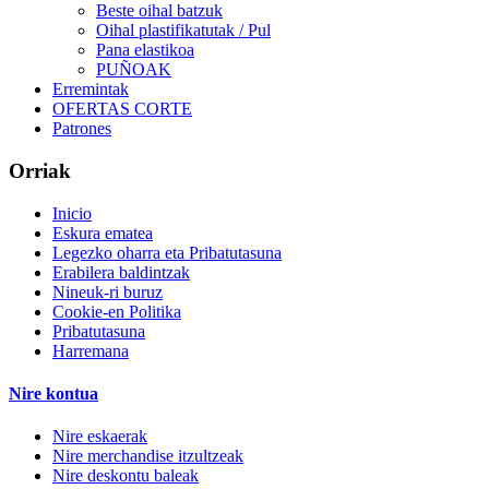
Beste oihal batzuk
Oihal plastifikatutak / Pul
Pana elastikoa
PUÑOAK
Erremintak
OFERTAS CORTE
Patrones
Orriak
Inicio
Eskura ematea
Legezko oharra eta Pribatutasuna
Erabilera baldintzak
Nineuk-ri buruz
Cookie-en Politika
Pribatutasuna
Harremana
Nire kontua
Nire eskaerak
Nire merchandise itzultzeak
Nire deskontu baleak