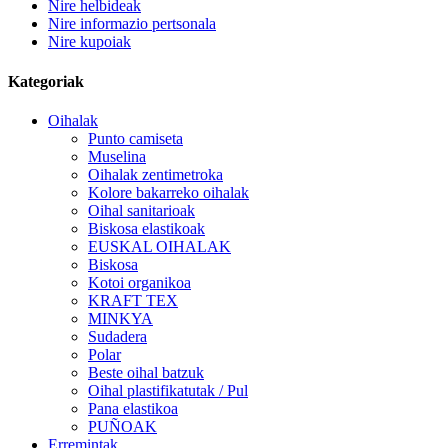
Nire helbideak
Nire informazio pertsonala
Nire kupoiak
Kategoriak
Oihalak
Punto camiseta
Muselina
Oihalak zentimetroka
Kolore bakarreko oihalak
Oihal sanitarioak
Biskosa elastikoak
EUSKAL OIHALAK
Biskosa
Kotoi organikoa
KRAFT TEX
MINKYA
Sudadera
Polar
Beste oihal batzuk
Oihal plastifikatutak / Pul
Pana elastikoa
PUÑOAK
Erremintak