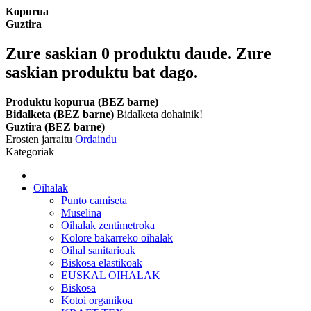
Kopurua
Guztira
Zure saskian
0
produktu daude.
Zure
saskian produktu bat dago.
Produktu kopurua (BEZ barne)
Bidalketa (BEZ barne)
Bidalketa dohainik!
Guztira (BEZ barne)
Erosten jarraitu
Ordaindu
Kategoriak
Oihalak
Punto camiseta
Muselina
Oihalak zentimetroka
Kolore bakarreko oihalak
Oihal sanitarioak
Biskosa elastikoak
EUSKAL OIHALAK
Biskosa
Kotoi organikoa