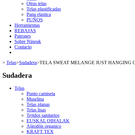
Otras telas
Telas plastificadas
Pana elastica
PUÑOS
Herramientas
REBAJAS
Patrones
Sobre Nineuk
Contacto
>
Telas
>
Sudadera
>
TELA SWEAT MELANGE JUST HANGING
Sudadera
Telas
Punto camiseta
Muselina
Telas planas
Telas lisas
Tejidos sanitarios
EUSKAL OIHALAK
Algodón organico
KRAFT TEX