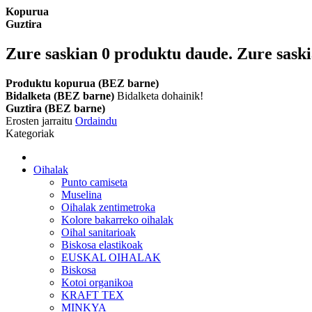
Kopurua
Guztira
Zure saskian
0
produktu daude.
Zure saski
Produktu kopurua (BEZ barne)
Bidalketa (BEZ barne)
Bidalketa dohainik!
Guztira (BEZ barne)
Erosten jarraitu
Ordaindu
Kategoriak
Oihalak
Punto camiseta
Muselina
Oihalak zentimetroka
Kolore bakarreko oihalak
Oihal sanitarioak
Biskosa elastikoak
EUSKAL OIHALAK
Biskosa
Kotoi organikoa
KRAFT TEX
MINKYA