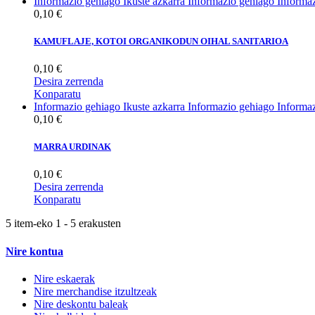
Informazio gehiago
Ikuste azkarra
Informazio gehiago
Informa
0,10 €
KAMUFLAJE, KOTOI ORGANIKODUN OIHAL SANITARIOA
0,10 €
Desira zerrenda
Konparatu
Informazio gehiago
Ikuste azkarra
Informazio gehiago
Informa
0,10 €
MARRA URDINAK
0,10 €
Desira zerrenda
Konparatu
5 item-eko 1 - 5 erakusten
Nire kontua
Nire eskaerak
Nire merchandise itzultzeak
Nire deskontu baleak