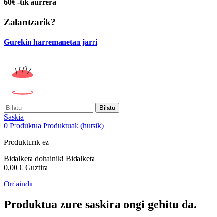
60€ -tik aurrera
Zalantzarik?
Gurekin harremanetan jarri
Bilatu
Saskia
0
Produktua
Produktuak
(hutsik)
Produkturik ez
Bidalketa dohainik!
Bidalketa
0,00 €
Guztira
Ordaindu
Produktua zure saskira ongi gehitu da.