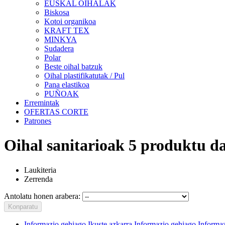
EUSKAL OIHALAK
Biskosa
Kotoi organikoa
KRAFT TEX
MINKYA
Sudadera
Polar
Beste oihal batzuk
Oihal plastifikatutak / Pul
Pana elastikoa
PUÑOAK
Erremintak
OFERTAS CORTE
Patrones
Oihal sanitarioak
5 produktu d
Laukiteria
Zerrenda
Antolatu honen arabera:
Konparatu
Informazio gehiago
Ikuste azkarra
Informazio gehiago
Informa