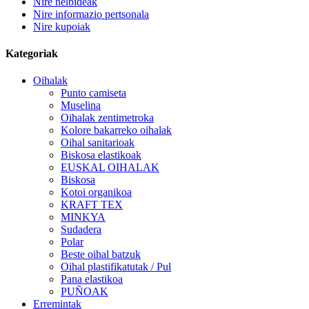
Nire helbideak
Nire informazio pertsonala
Nire kupoiak
Kategoriak
Oihalak
Punto camiseta
Muselina
Oihalak zentimetroka
Kolore bakarreko oihalak
Oihal sanitarioak
Biskosa elastikoak
EUSKAL OIHALAK
Biskosa
Kotoi organikoa
KRAFT TEX
MINKYA
Sudadera
Polar
Beste oihal batzuk
Oihal plastifikatutak / Pul
Pana elastikoa
PUÑOAK
Erremintak