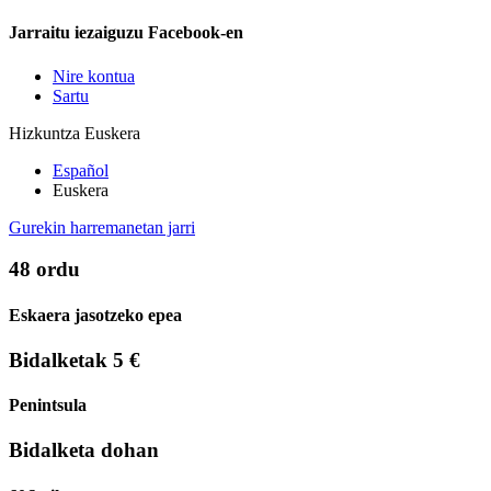
Jarraitu iezaiguzu Facebook-en
Nire kontua
Sartu
Hizkuntza
Euskera
Español
Euskera
Gurekin harremanetan jarri
48 ordu
Eskaera jasotzeko epea
Bidalketak 5 €
Penintsula
Bidalketa dohan