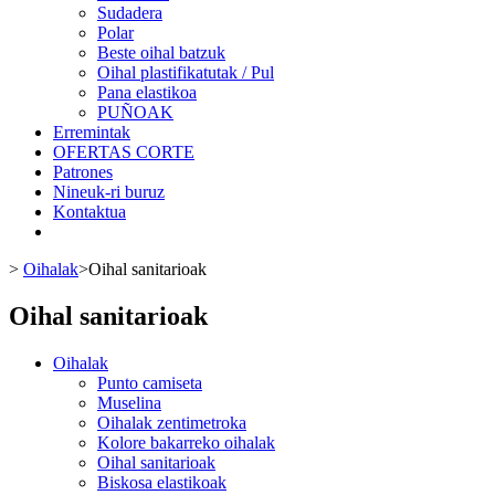
Sudadera
Polar
Beste oihal batzuk
Oihal plastifikatutak / Pul
Pana elastikoa
PUÑOAK
Erremintak
OFERTAS CORTE
Patrones
Nineuk-ri buruz
Kontaktua
>
Oihalak
>
Oihal sanitarioak
Oihal sanitarioak
Oihalak
Punto camiseta
Muselina
Oihalak zentimetroka
Kolore bakarreko oihalak
Oihal sanitarioak
Biskosa elastikoak