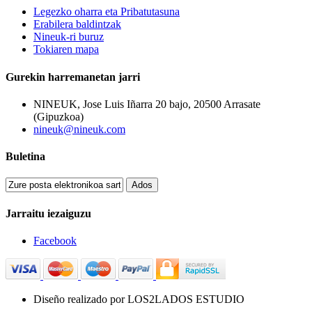
Legezko oharra eta Pribatutasuna
Erabilera baldintzak
Nineuk-ri buruz
Tokiaren mapa
Gurekin harremanetan jarri
NINEUK, Jose Luis Iñarra 20 bajo, 20500 Arrasate
(Gipuzkoa)
nineuk@nineuk.com
Buletina
Ados
Jarraitu iezaiguzu
Facebook
Diseño realizado por LOS2LADOS ESTUDIO