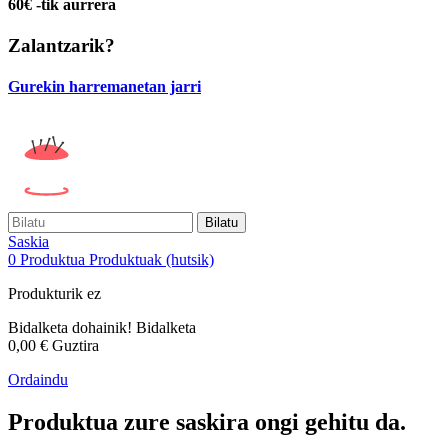
60€ -tik aurrera
Zalantzarik?
Gurekin harremanetan jarri
Bilatu
Saskia
0
Produktua
Produktuak
(hutsik)
Produkturik ez
Bidalketa dohainik!
Bidalketa
0,00 €
Guztira
Ordaindu
Produktua zure saskira ongi gehitu da.