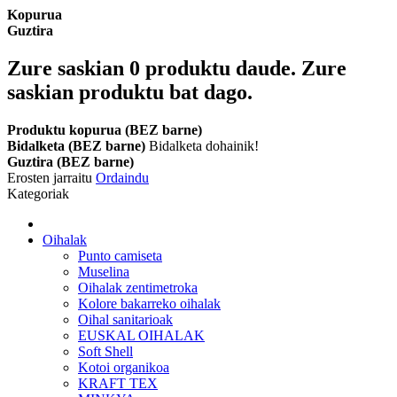
Kopurua
Guztira
Zure saskian
0
produktu daude.
Zure
saskian produktu bat dago.
Produktu kopurua (BEZ barne)
Bidalketa (BEZ barne)
Bidalketa dohainik!
Guztira (BEZ barne)
Erosten jarraitu
Ordaindu
Kategoriak
Oihalak
Punto camiseta
Muselina
Oihalak zentimetroka
Kolore bakarreko oihalak
Oihal sanitarioak
EUSKAL OIHALAK
Soft Shell
Kotoi organikoa
KRAFT TEX