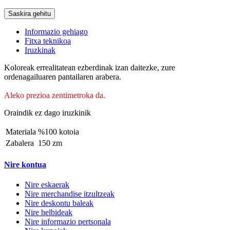
Saskira gehitu
Informazio gehiago
Fitxa teknikoa
Iruzkinak
Koloreak errealitatean ezberdinak izan daitezke, zure
ordenagailuaren pantailaren arabera.
Aleko prezioa zentimetroka da.
Oraindik ez dago iruzkinik
Materiala
%100 kotoia
Zabalera
150 zm
Nire kontua
Nire eskaerak
Nire merchandise itzultzeak
Nire deskontu baleak
Nire helbideak
Nire informazio pertsonala