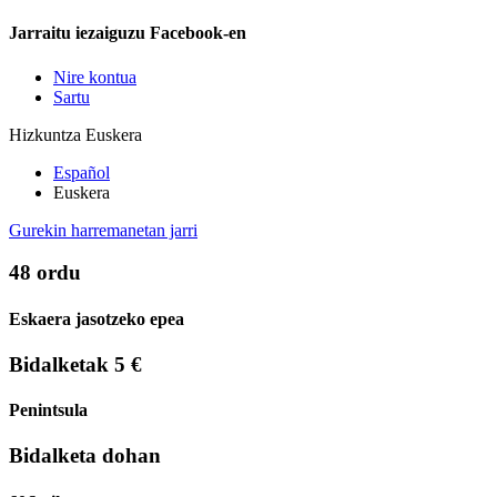
Jarraitu iezaiguzu Facebook-en
Nire kontua
Sartu
Hizkuntza
Euskera
Español
Euskera
Gurekin harremanetan jarri
48 ordu
Eskaera jasotzeko epea
Bidalketak 5 €
Penintsula
Bidalketa dohan