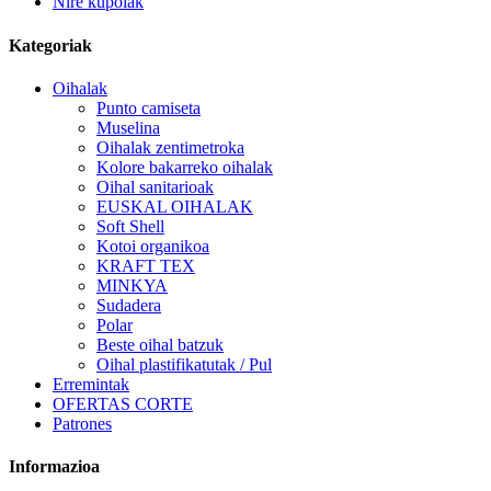
Nire kupoiak
Kategoriak
Oihalak
Punto camiseta
Muselina
Oihalak zentimetroka
Kolore bakarreko oihalak
Oihal sanitarioak
EUSKAL OIHALAK
Soft Shell
Kotoi organikoa
KRAFT TEX
MINKYA
Sudadera
Polar
Beste oihal batzuk
Oihal plastifikatutak / Pul
Erremintak
OFERTAS CORTE
Patrones
Informazioa