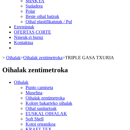
MINKYA
Sudadera
Polar
Beste oihal batzuk
Oihal plastifikatutak / Pul
Erremintak
OFERTAS CORTE
Nineuk-ri buruz
Kontaktua
>
Oihalak
>
Oihalak zentimetroka
>
TRIPLE GASA TXURIA
Oihalak zentimetroka
Oihalak
Punto camiseta
Muselina
Oihalak zentimetroka
Kolore bakarreko oihalak
Oihal sanitarioak
MUSELINA MOTITAK BERDEA
EUSKAL OIHALAK
Soft Shell
0,10 €
Kotoi organikoa
KRAFT TEX