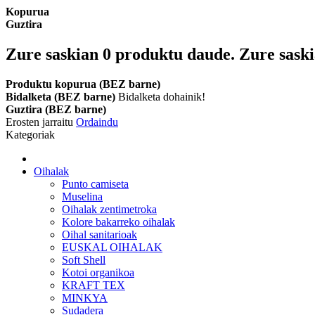
Kopurua
Guztira
Zure saskian
0
produktu daude.
Zure saski
Produktu kopurua (BEZ barne)
Bidalketa (BEZ barne)
Bidalketa dohainik!
Guztira (BEZ barne)
Erosten jarraitu
Ordaindu
Kategoriak
Oihalak
Punto camiseta
Muselina
Oihalak zentimetroka
Kolore bakarreko oihalak
Oihal sanitarioak
EUSKAL OIHALAK
Soft Shell
Kotoi organikoa
KRAFT TEX
MINKYA
Sudadera