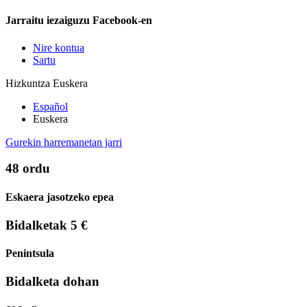
Jarraitu iezaiguzu Facebook-en
Nire kontua
Sartu
Hizkuntza
Euskera
Español
Euskera
Gurekin harremanetan jarri
48 ordu
Eskaera jasotzeko epea
Bidalketak 5 €
Penintsula
Bidalketa dohan