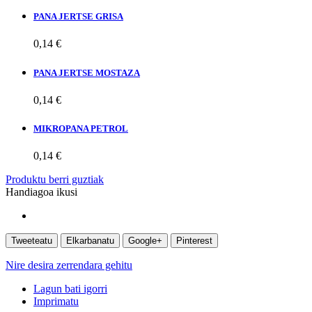
PANA JERTSE GRISA
0,14 €
PANA JERTSE MOSTAZA
0,14 €
MIKROPANA PETROL
0,14 €
Produktu berri guztiak
Handiagoa ikusi
Tweeteatu
Elkarbanatu
Google+
Pinterest
Nire desira zerrendara gehitu
Lagun bati igorri
Imprimatu