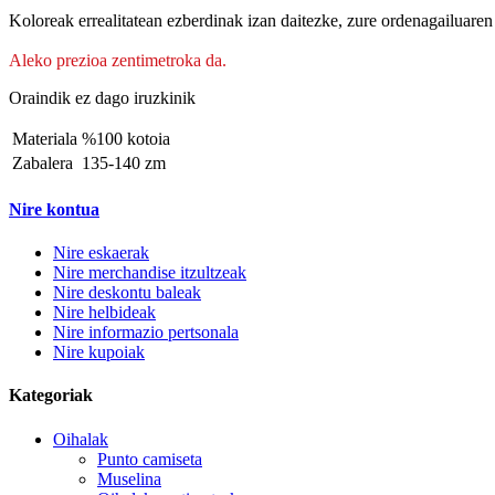
Koloreak errealitatean ezberdinak izan daitezke, zure ordenagailuaren 
Aleko prezioa zentimetroka da.
Oraindik ez dago iruzkinik
Materiala
%100 kotoia
Zabalera
135-140 zm
Nire kontua
Nire eskaerak
Nire merchandise itzultzeak
Nire deskontu baleak
Nire helbideak
Nire informazio pertsonala
Nire kupoiak
Kategoriak
Oihalak
Punto camiseta
Muselina