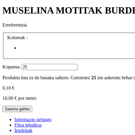
MUSELINA MOTITAK BURD
Erreferentzia
Koloreak :
Kopurua:
Produktu hau ez da banaka saltzen. Gutxienez
25
zm aukeratu behar d
0,10 €
10,00 €
por metro
Saskira gehitu
Informazio gehiago
Fitxa teknikoa
Iruzkinak