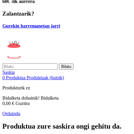
60€ -tik aurrera
Zalantzarik?
Gurekin harremanetan jarri
Bilatu
Saskia
0
Produktua
Produktuak
(hutsik)
Produkturik ez
Bidalketa dohainik!
Bidalketa
0,00 €
Guztira
Ordaindu
Produktua zure saskira ongi gehitu da.