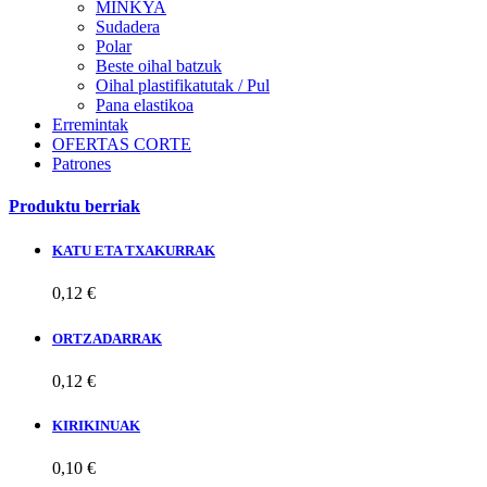
MINKYA
Sudadera
Polar
Beste oihal batzuk
Oihal plastifikatutak / Pul
Pana elastikoa
Erremintak
OFERTAS CORTE
Patrones
Produktu berriak
KATU ETA TXAKURRAK
0,12 €
ORTZADARRAK
0,12 €
KIRIKINUAK
0,10 €