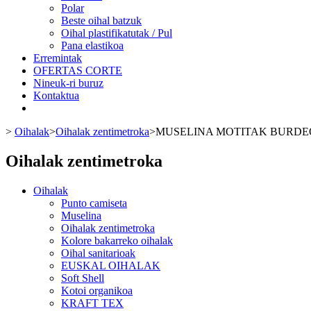
Polar
Beste oihal batzuk
Oihal plastifikatutak / Pul
Pana elastikoa
Erremintak
OFERTAS CORTE
Nineuk-ri buruz
Kontaktua
>
Oihalak
>
Oihalak zentimetroka
>
MUSELINA MOTITAK BURDE
Oihalak zentimetroka
Oihalak
Punto camiseta
Muselina
Oihalak zentimetroka
Kolore bakarreko oihalak
Oihal sanitarioak
EUSKAL OIHALAK
Soft Shell
Kotoi organikoa
KRAFT TEX