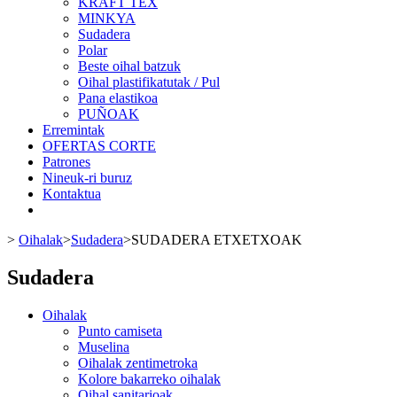
KRAFT TEX
MINKYA
Sudadera
Polar
Beste oihal batzuk
Oihal plastifikatutak / Pul
Pana elastikoa
PUÑOAK
Erremintak
OFERTAS CORTE
Patrones
Nineuk-ri buruz
Kontaktua
>
Oihalak
>
Sudadera
>
SUDADERA ETXETXOAK
Sudadera
Oihalak
Punto camiseta
Muselina
Oihalak zentimetroka
Kolore bakarreko oihalak
Oihal sanitarioak