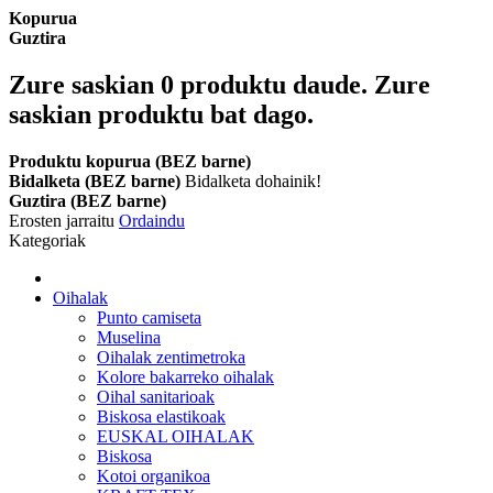
Kopurua
Guztira
Zure saskian
0
produktu daude.
Zure
saskian produktu bat dago.
Produktu kopurua (BEZ barne)
Bidalketa (BEZ barne)
Bidalketa dohainik!
Guztira (BEZ barne)
Erosten jarraitu
Ordaindu
Kategoriak
Oihalak
Punto camiseta
Muselina
Oihalak zentimetroka
Kolore bakarreko oihalak
Oihal sanitarioak
Biskosa elastikoak
EUSKAL OIHALAK
Biskosa
Kotoi organikoa