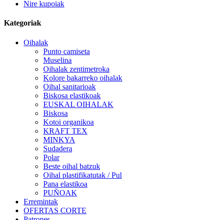
Nire kupoiak
Kategoriak
Oihalak
Punto camiseta
Muselina
Oihalak zentimetroka
Kolore bakarreko oihalak
Oihal sanitarioak
Biskosa elastikoak
EUSKAL OIHALAK
Biskosa
Kotoi organikoa
KRAFT TEX
MINKYA
Sudadera
Polar
Beste oihal batzuk
Oihal plastifikatutak / Pul
Pana elastikoa
PUÑOAK
Erremintak
OFERTAS CORTE
Patrones