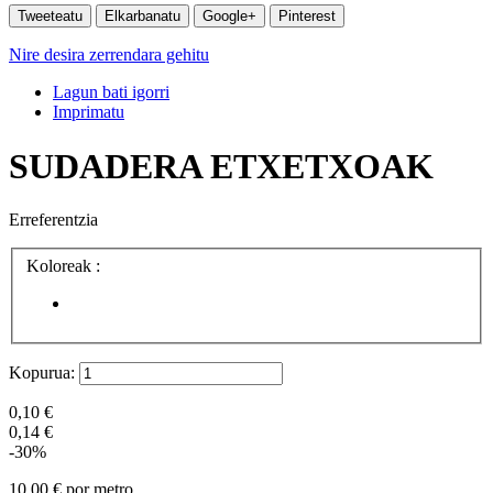
Tweeteatu
Elkarbanatu
Google+
Pinterest
Nire desira zerrendara gehitu
Lagun bati igorri
Imprimatu
SUDADERA ETXETXOAK
Erreferentzia
Koloreak :
Kopurua:
0,10 €
0,14 €
-30%
10,00 €
por metro