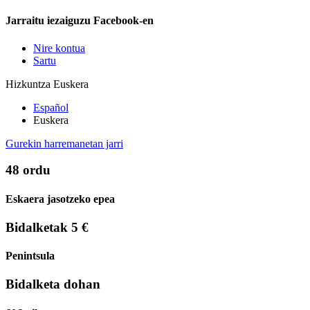
Jarraitu iezaiguzu Facebook-en
Nire kontua
Sartu
Hizkuntza
Euskera
Español
Euskera
Gurekin harremanetan jarri
48 ordu
Eskaera jasotzeko epea
Bidalketak 5 €
Penintsula
Bidalketa dohan