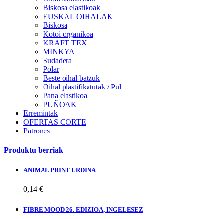
Biskosa elastikoak
EUSKAL OIHALAK
Biskosa
Kotoi organikoa
KRAFT TEX
MINKYA
Sudadera
Polar
Beste oihal batzuk
Oihal plastifikatutak / Pul
Pana elastikoa
PUÑOAK
Erremintak
OFERTAS CORTE
Patrones
Produktu berriak
ANIMAL PRINT URDINA
0,14 €
FIBRE MOOD 26. EDIZIOA, INGELESEZ