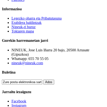
Informazioa
Legezko oharra eta Pribatutasuna
Erabilera baldintzak
Nineuk-ri buruz
Tokiaren mapa
Gurekin harremanetan jarri
NINEUK, Jose Luis Iñarra 20 bajo, 20500 Arrasate
(Gipuzkoa)
Whatsapp: 655 70 55 05
nineuk@nineuk.com
Buletina
Ados
Jarraitu iezaiguzu
Facebook
Instagram