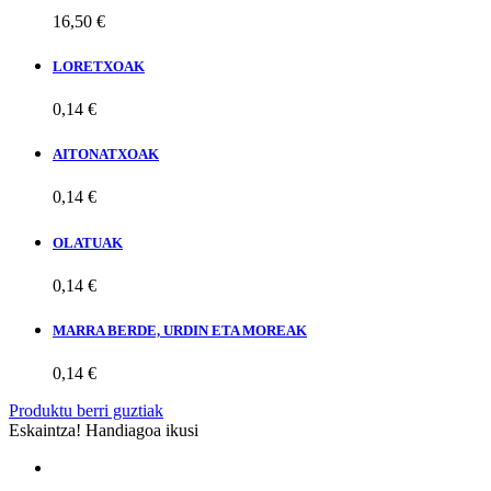
16,50 €
LORETXOAK
0,14 €
AITONATXOAK
0,14 €
OLATUAK
0,14 €
MARRA BERDE, URDIN ETA MOREAK
0,14 €
Produktu berri guztiak
Eskaintza!
Handiagoa ikusi