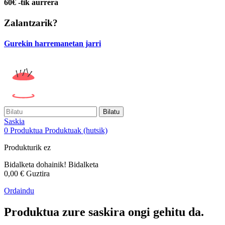
60€ -tik aurrera
Zalantzarik?
Gurekin harremanetan jarri
Bilatu
Saskia
0
Produktua
Produktuak
(hutsik)
Produkturik ez
Bidalketa dohainik!
Bidalketa
0,00 €
Guztira
Ordaindu
Produktua zure saskira ongi gehitu da.