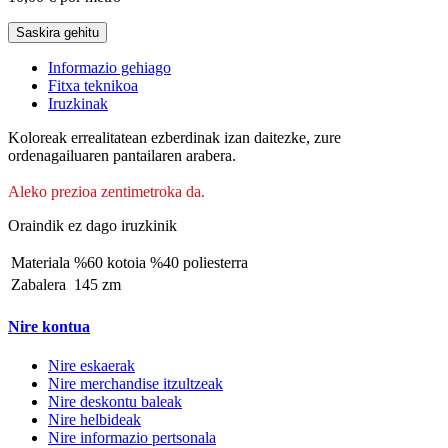
Saskira gehitu
Informazio gehiago
Fitxa teknikoa
Iruzkinak
Koloreak errealitatean ezberdinak izan daitezke, zure
ordenagailuaren pantailaren arabera.
Aleko prezioa zentimetroka da.
Oraindik ez dago iruzkinik
Materiala
%60 kotoia %40 poliesterra
Zabalera
145 zm
Nire kontua
Nire eskaerak
Nire merchandise itzultzeak
Nire deskontu baleak
Nire helbideak
Nire informazio pertsonala