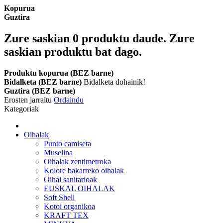
Kopurua
Guztira
Zure saskian
0
produktu daude.
Zure
saskian produktu bat dago.
Produktu kopurua (BEZ barne)
Bidalketa (BEZ barne)
Bidalketa dohainik!
Guztira (BEZ barne)
Erosten jarraitu
Ordaindu
Kategoriak
Oihalak
Punto camiseta
Muselina
Oihalak zentimetroka
Kolore bakarreko oihalak
Oihal sanitarioak
EUSKAL OIHALAK
Soft Shell
Kotoi organikoa
KRAFT TEX