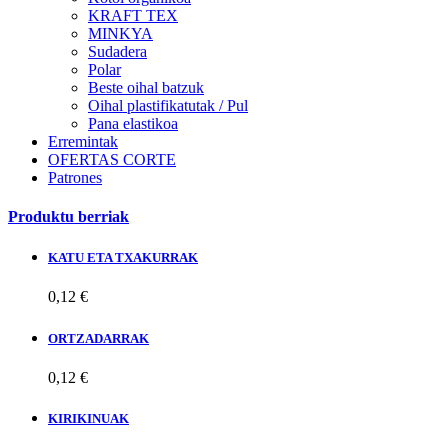
KRAFT TEX
MINKYA
Sudadera
Polar
Beste oihal batzuk
Oihal plastifikatutak / Pul
Pana elastikoa
Erremintak
OFERTAS CORTE
Patrones
Produktu berriak
KATU ETA TXAKURRAK
0,12 €
ORTZADARRAK
0,12 €
KIRIKINUAK