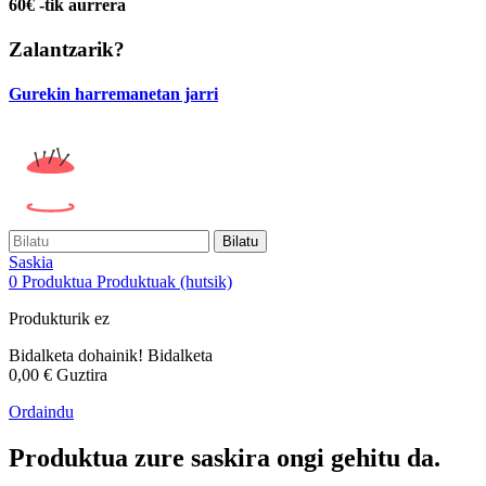
60€ -tik aurrera
Zalantzarik?
Gurekin harremanetan jarri
Bilatu
Saskia
0
Produktua
Produktuak
(hutsik)
Produkturik ez
Bidalketa dohainik!
Bidalketa
0,00 €
Guztira
Ordaindu
Produktua zure saskira ongi gehitu da.