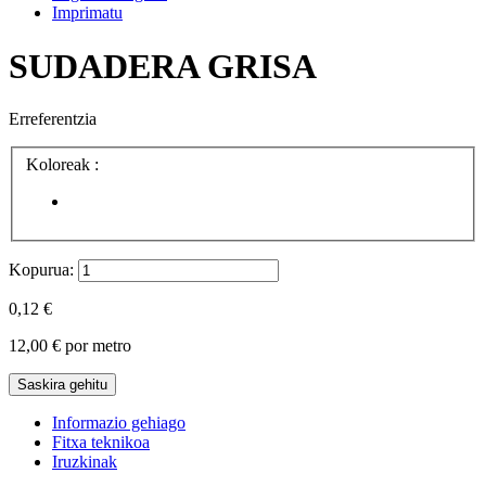
Imprimatu
SUDADERA GRISA
Erreferentzia
Koloreak :
Kopurua:
0,12 €
12,00 €
por metro
Saskira gehitu
Informazio gehiago
Fitxa teknikoa
Iruzkinak