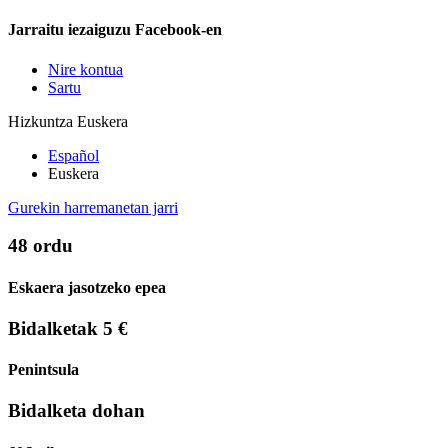
Jarraitu iezaiguzu Facebook-en
Nire kontua
Sartu
Hizkuntza
Euskera
Español
Euskera
Gurekin harremanetan jarri
48 ordu
Eskaera jasotzeko epea
Bidalketak 5 €
Penintsula
Bidalketa dohan