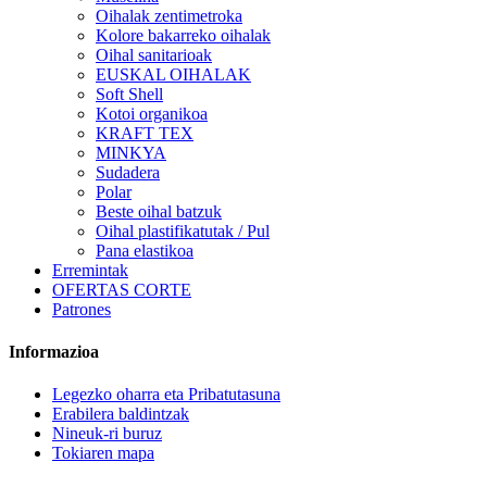
Oihalak zentimetroka
Kolore bakarreko oihalak
Oihal sanitarioak
EUSKAL OIHALAK
Soft Shell
Kotoi organikoa
KRAFT TEX
MINKYA
Sudadera
Polar
Beste oihal batzuk
Oihal plastifikatutak / Pul
Pana elastikoa
Erremintak
OFERTAS CORTE
Patrones
Informazioa
Legezko oharra eta Pribatutasuna
Erabilera baldintzak
Nineuk-ri buruz
Tokiaren mapa