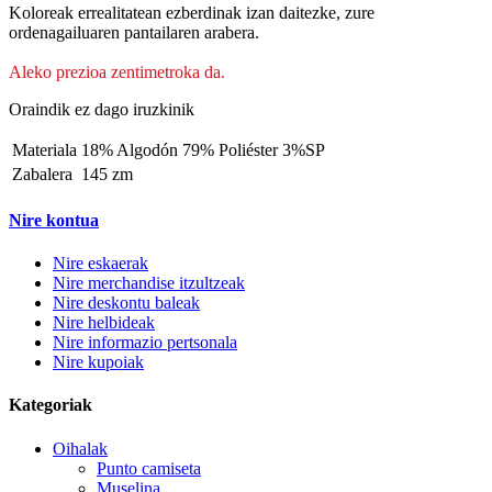
Koloreak errealitatean ezberdinak izan daitezke, zure
ordenagailuaren pantailaren arabera.
Aleko prezioa zentimetroka da.
Oraindik ez dago iruzkinik
Materiala
18% Algodón 79% Poliéster 3%SP
Zabalera
145 zm
Nire kontua
Nire eskaerak
Nire merchandise itzultzeak
Nire deskontu baleak
Nire helbideak
Nire informazio pertsonala
Nire kupoiak
Kategoriak
Oihalak
Punto camiseta
Muselina