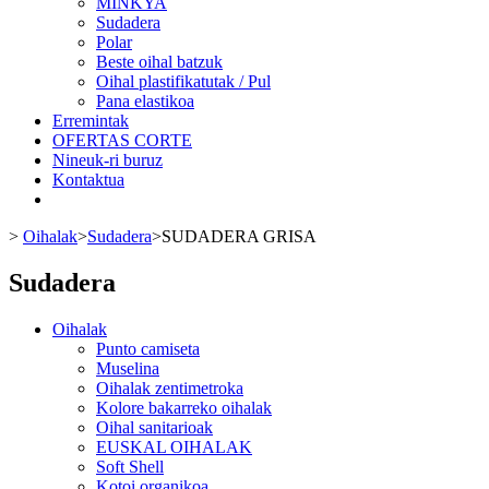
MINKYA
Sudadera
Polar
Beste oihal batzuk
Oihal plastifikatutak / Pul
Pana elastikoa
Erremintak
OFERTAS CORTE
Nineuk-ri buruz
Kontaktua
>
Oihalak
>
Sudadera
>
SUDADERA GRISA
Sudadera
Oihalak
Punto camiseta
Muselina
Oihalak zentimetroka
Kolore bakarreko oihalak
Oihal sanitarioak
EUSKAL OIHALAK
Soft Shell
Kotoi organikoa