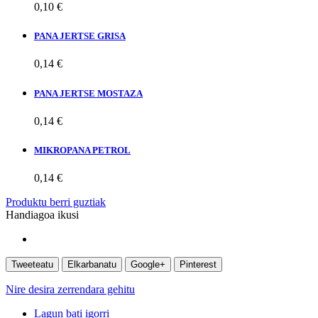
0,10 €
PANA JERTSE GRISA
0,14 €
PANA JERTSE MOSTAZA
0,14 €
MIKROPANA PETROL
0,14 €
Produktu berri guztiak
Handiagoa ikusi
Tweeteatu
Elkarbanatu
Google+
Pinterest
Nire desira zerrendara gehitu
Lagun bati igorri