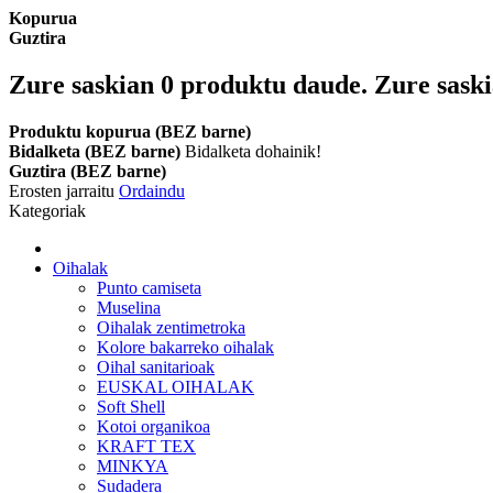
Kopurua
Guztira
Zure saskian
0
produktu daude.
Zure saski
Produktu kopurua (BEZ barne)
Bidalketa (BEZ barne)
Bidalketa dohainik!
Guztira (BEZ barne)
Erosten jarraitu
Ordaindu
Kategoriak
Oihalak
Punto camiseta
Muselina
Oihalak zentimetroka
Kolore bakarreko oihalak
Oihal sanitarioak
EUSKAL OIHALAK
Soft Shell
Kotoi organikoa
KRAFT TEX
MINKYA
Sudadera