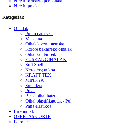
Nire informazio pertsonala
Nire kupoiak
Kategoriak
Oihalak
Punto camiseta
Muselina
Oihalak zentimetroka
Kolore bakarreko oihalak
Oihal sanitarioak
EUSKAL OIHALAK
Soft Shell
Kotoi organikoa
KRAFT TEX
MINKYA
Sudadera
Polar
Beste oihal batzuk
Oihal plastifikatutak / Pul
Pana elastikoa
Erremintak
OFERTAS CORTE
Patrones