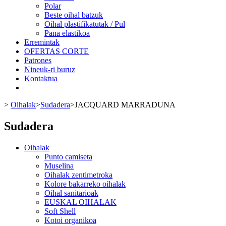
Polar
Beste oihal batzuk
Oihal plastifikatutak / Pul
Pana elastikoa
Erremintak
OFERTAS CORTE
Patrones
Nineuk-ri buruz
Kontaktua
>
Oihalak
>
Sudadera
>
JACQUARD MARRADUNA
Sudadera
Oihalak
Punto camiseta
Muselina
Oihalak zentimetroka
Kolore bakarreko oihalak
Oihal sanitarioak
EUSKAL OIHALAK
Soft Shell
Kotoi organikoa