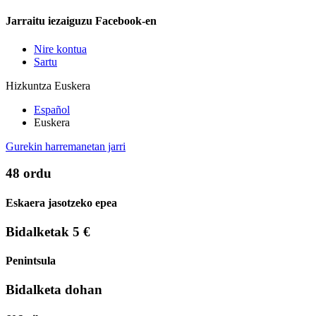
Jarraitu iezaiguzu Facebook-en
Nire kontua
Sartu
Hizkuntza
Euskera
Español
Euskera
Gurekin harremanetan jarri
48 ordu
Eskaera jasotzeko epea
Bidalketak 5 €
Penintsula
Bidalketa dohan