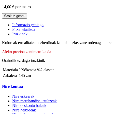
14,00 €
por metro
Saskira gehitu
Informazio gehiago
Fitxa teknikoa
Iruzkinak
Koloreak errealitatean ezberdinak izan daitezke, zure ordenagailuaren 
Aleko prezioa zentimetroka da.
Oraindik ez dago iruzkinik
Materiala
%98kotoia %2 elastan
Zabalera
145 zm
Nire kontua
Nire eskaerak
Nire merchandise itzultzeak
Nire deskontu baleak
Nire helbideak