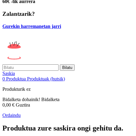
60€ -tik aurrera
Zalantzarik?
Gurekin harremanetan jarri
Bilatu
Saskia
0
Produktua
Produktuak
(hutsik)
Produkturik ez
Bidalketa dohainik!
Bidalketa
0,00 €
Guztira
Ordaindu
Produktua zure saskira ongi gehitu da.