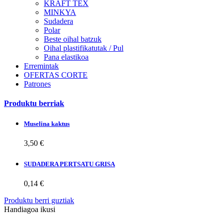
KRAFT TEX
MINKYA
Sudadera
Polar
Beste oihal batzuk
Oihal plastifikatutak / Pul
Pana elastikoa
Erremintak
OFERTAS CORTE
Patrones
Produktu berriak
Muselina kaktus
3,50 €
SUDADERA PERTSATU GRISA
0,14 €
Produktu berri guztiak
Handiagoa ikusi