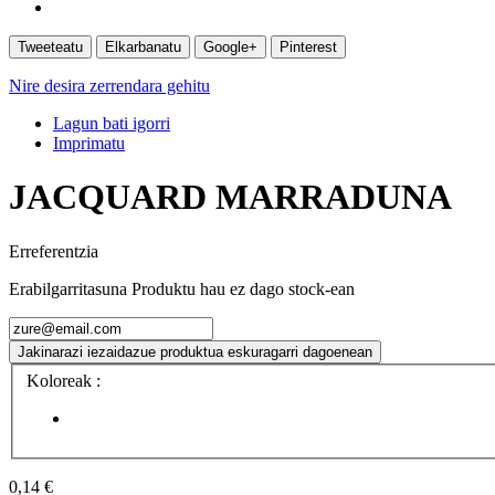
Tweeteatu
Elkarbanatu
Google+
Pinterest
Nire desira zerrendara gehitu
Lagun bati igorri
Imprimatu
JACQUARD MARRADUNA
Erreferentzia
Erabilgarritasuna
Produktu hau ez dago stock-ean
Jakinarazi iezaidazue produktua eskuragarri dagoenean
Koloreak :
0,14 €