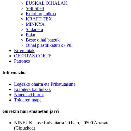
EUSKAL OIHALAK
Soft Shell
Kotoi organikoa
KRAFT TEX
MINKYA
Sudadera
Polar
Beste oihal batzuk
Oihal plastifikatutak / Pul
Erremintak
OFERTAS CORTE
Patrones
Informazioa
Legezko oharra eta Pribatutasuna
Erabilera baldintzak
Nineuk-ri buruz
Tokiaren mapa
Gurekin harremanetan jarri
NINEUK, Jose Luis Iñarra 20 bajo, 20500 Arrasate
(Gipuzkoa)