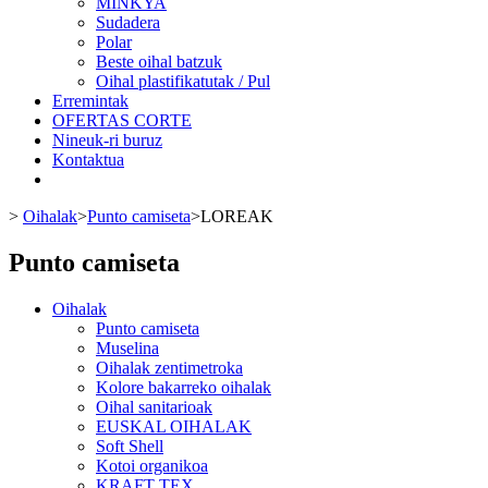
MINKYA
Sudadera
Polar
Beste oihal batzuk
Oihal plastifikatutak / Pul
Erremintak
OFERTAS CORTE
Nineuk-ri buruz
Kontaktua
>
Oihalak
>
Punto camiseta
>
LOREAK
Punto camiseta
Oihalak
Punto camiseta
Muselina
Oihalak zentimetroka
Kolore bakarreko oihalak
Oihal sanitarioak
EUSKAL OIHALAK
Soft Shell
Kotoi organikoa
KRAFT TEX