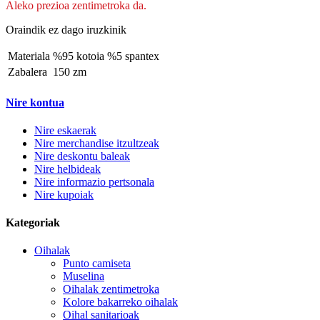
Aleko prezioa zentimetroka da.
Oraindik ez dago iruzkinik
Materiala
%95 kotoia %5 spantex
Zabalera
150 zm
Nire kontua
Nire eskaerak
Nire merchandise itzultzeak
Nire deskontu baleak
Nire helbideak
Nire informazio pertsonala
Nire kupoiak
Kategoriak
Oihalak
Punto camiseta
Muselina
Oihalak zentimetroka
Kolore bakarreko oihalak
Oihal sanitarioak