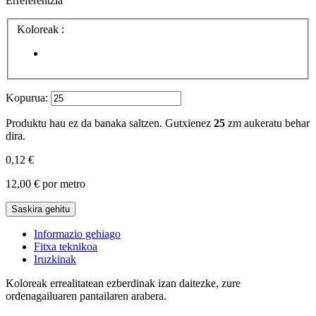
Erreferentzia
Koloreak :
Kopurua:
Produktu hau ez da banaka saltzen. Gutxienez
25
zm aukeratu behar
dira.
0,12 €
12,00 €
por metro
Saskira gehitu
Informazio gehiago
Fitxa teknikoa
Iruzkinak
Koloreak errealitatean ezberdinak izan daitezke, zure
ordenagailuaren pantailaren arabera.