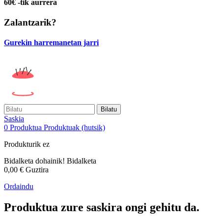
60€ -tik aurrera
Zalantzarik?
Gurekin harremanetan jarri
Bilatu
Saskia
0
Produktua
Produktuak
(hutsik)
Produkturik ez
Bidalketa dohainik!
Bidalketa
0,00 €
Guztira
Ordaindu
Produktua zure saskira ongi gehitu da.