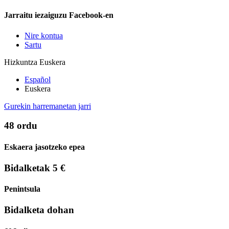
Jarraitu iezaiguzu Facebook-en
Nire kontua
Sartu
Hizkuntza
Euskera
Español
Euskera
Gurekin harremanetan jarri
48 ordu
Eskaera jasotzeko epea
Bidalketak 5 €
Penintsula
Bidalketa dohan