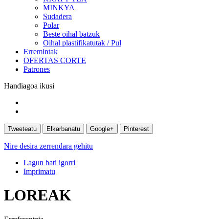
MINKYA
Sudadera
Polar
Beste oihal batzuk
Oihal plastifikatutak / Pul
Erremintak
OFERTAS CORTE
Patrones
Handiagoa ikusi
Tweeteatu
Elkarbanatu
Google+
Pinterest
Nire desira zerrendara gehitu
Lagun bati igorri
Imprimatu
LOREAK