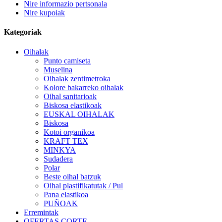
Nire informazio pertsonala
Nire kupoiak
Kategoriak
Oihalak
Punto camiseta
Muselina
Oihalak zentimetroka
Kolore bakarreko oihalak
Oihal sanitarioak
Biskosa elastikoak
EUSKAL OIHALAK
Biskosa
Kotoi organikoa
KRAFT TEX
MINKYA
Sudadera
Polar
Beste oihal batzuk
Oihal plastifikatutak / Pul
Pana elastikoa
PUÑOAK
Erremintak
OFERTAS CORTE