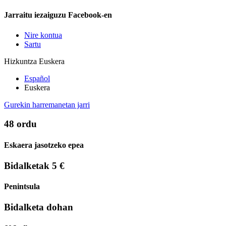
Jarraitu iezaiguzu Facebook-en
Nire kontua
Sartu
Hizkuntza
Euskera
Español
Euskera
Gurekin harremanetan jarri
48 ordu
Eskaera jasotzeko epea
Bidalketak 5 €
Penintsula
Bidalketa dohan