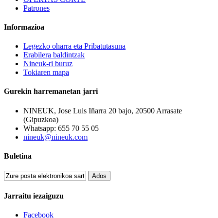
Patrones
Informazioa
Legezko oharra eta Pribatutasuna
Erabilera baldintzak
Nineuk-ri buruz
Tokiaren mapa
Gurekin harremanetan jarri
NINEUK, Jose Luis Iñarra 20 bajo, 20500 Arrasate
(Gipuzkoa)
Whatsapp: 655 70 55 05
nineuk@nineuk.com
Buletina
Ados
Jarraitu iezaiguzu
Facebook