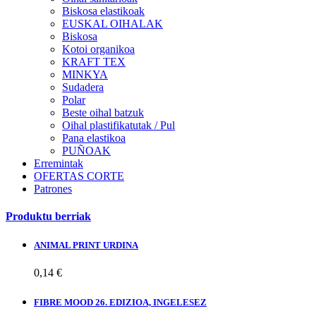
Biskosa elastikoak
EUSKAL OIHALAK
Biskosa
Kotoi organikoa
KRAFT TEX
MINKYA
Sudadera
Polar
Beste oihal batzuk
Oihal plastifikatutak / Pul
Pana elastikoa
PUÑOAK
Erremintak
OFERTAS CORTE
Patrones
Produktu berriak
ANIMAL PRINT URDINA
0,14 €
FIBRE MOOD 26. EDIZIOA, INGELESEZ