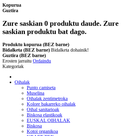
Kopurua
Guztira
Zure saskian
0
produktu daude.
Zure
saskian produktu bat dago.
Produktu kopurua (BEZ barne)
Bidalketa (BEZ barne)
Bidalketa dohainik!
Guztira (BEZ barne)
Erosten jarraitu
Ordaindu
Kategoriak
Oihalak
Punto camiseta
Muselina
Oihalak zentimetroka
Kolore bakarreko oihalak
Oihal sanitarioak
Biskosa elastikoak
EUSKAL OIHALAK
Biskosa
Kotoi organikoa