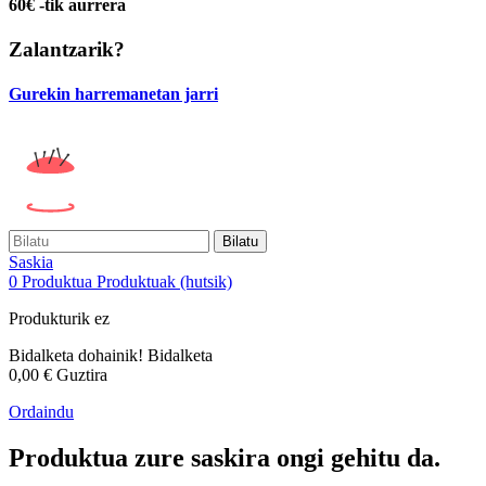
60€ -tik aurrera
Zalantzarik?
Gurekin harremanetan jarri
Bilatu
Saskia
0
Produktua
Produktuak
(hutsik)
Produkturik ez
Bidalketa dohainik!
Bidalketa
0,00 €
Guztira
Ordaindu
Produktua zure saskira ongi gehitu da.