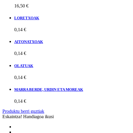
16,50 €
LORETXOAK
0,14 €
AITONATXOAK
0,14 €
OLATUAK
0,14 €
MARRA BERDE, URDIN ETA MOREAK
0,14 €
Produktu berri guztiak
Eskaintza!
Handiagoa ikusi