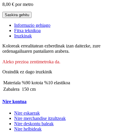
8,00 €
por metro
Saskira gehitu
Informazio gehiago
Fitxa teknikoa
Iruzkinak
Koloreak errealitatean ezberdinak izan daitezke, zure
ordenagailuaren pantailaren arabera.
Aleko prezioa zentimetroka da.
Oraindik ez dago iruzkinik
Materiala
%90 kotoia %10 elastikoa
Zabalera
150 cm
Nire kontua
Nire eskaerak
Nire merchandise itzultzeak
Nire deskontu baleak
Nire helbideak