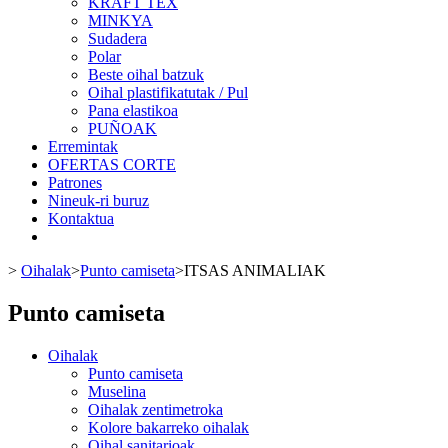
KRAFT TEX
MINKYA
Sudadera
Polar
Beste oihal batzuk
Oihal plastifikatutak / Pul
Pana elastikoa
PUÑOAK
Erremintak
OFERTAS CORTE
Patrones
Nineuk-ri buruz
Kontaktua
>
Oihalak
>
Punto camiseta
>
ITSAS ANIMALIAK
Punto camiseta
Oihalak
Punto camiseta
Muselina
Oihalak zentimetroka
Kolore bakarreko oihalak
Oihal sanitarioak