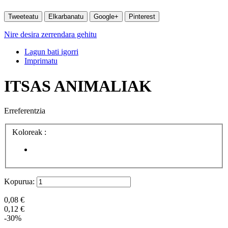
Tweeteatu
Elkarbanatu
Google+
Pinterest
Nire desira zerrendara gehitu
Lagun bati igorri
Imprimatu
ITSAS ANIMALIAK
Erreferentzia
Koloreak :
Kopurua:
0,08 €
0,12 €
-30%