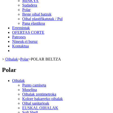
MINKYA
Sudadera
Polar
Beste oihal batzuk
Oihal plastifikatutak / Pul
Pana elastikoa
Erremintak
OFERTAS CORTE
Patrones
Nineuk-ri buruz
Kontaktua
>
Oihalak
>
Polar
>
POLAR BELTZA
Polar
Oihalak
Punto camiseta
Muselina
Oihalak zentimetroka
Kolore bakarreko oihalak
Oihal sanitarioak
EUSKAL OIHALAK
Soft Shell