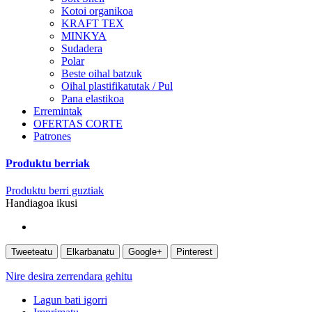
Kotoi organikoa
KRAFT TEX
MINKYA
Sudadera
Polar
Beste oihal batzuk
Oihal plastifikatutak / Pul
Pana elastikoa
Erremintak
OFERTAS CORTE
Patrones
Produktu berriak
Produktu berri guztiak
Handiagoa ikusi
Tweeteatu
Elkarbanatu
Google+
Pinterest
Nire desira zerrendara gehitu
Lagun bati igorri