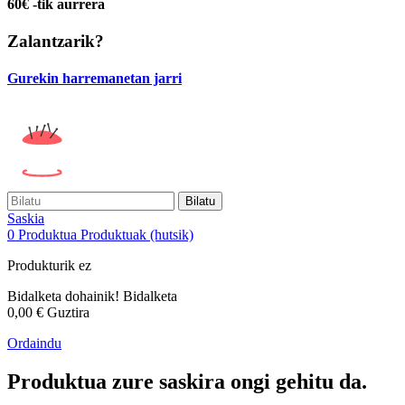
60€ -tik aurrera
Zalantzarik?
Gurekin harremanetan jarri
Bilatu
Saskia
0
Produktua
Produktuak
(hutsik)
Produkturik ez
Bidalketa dohainik!
Bidalketa
0,00 €
Guztira
Ordaindu
Produktua zure saskira ongi gehitu da.