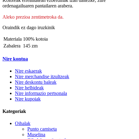
Koloreak errealitatean ezberdinak izan daitezke, zure
ordenagailuaren pantailaren arabera.
Aleko prezioa zentimetroka da.
Oraindik ez dago iruzkinik
Materiala
100% kotoia
Zabalera
145 zm
Nire kontua
Nire eskaerak
Nire merchandise itzultzeak
Nire deskontu baleak
Nire helbideak
Nire informazio pertsonala
Nire kupoiak
Kategoriak
Oihalak
Punto camiseta
Muselina