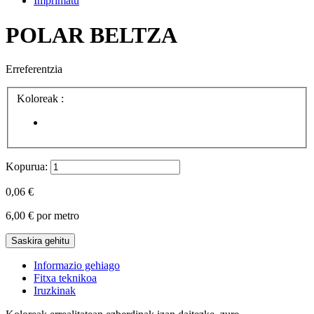
Imprimatu
POLAR BELTZA
Erreferentzia
Koloreak :
Kopurua:
0,06 €
6,00 €
por metro
Saskira gehitu
Informazio gehiago
Fitxa teknikoa
Iruzkinak