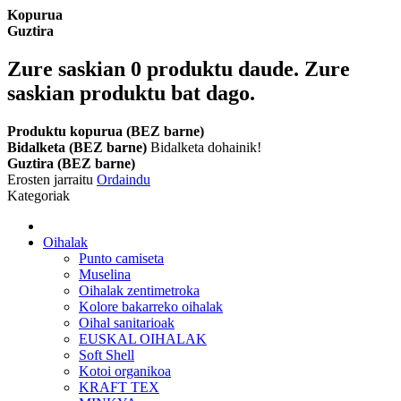
Kopurua
Guztira
Zure saskian
0
produktu daude.
Zure
saskian produktu bat dago.
Produktu kopurua (BEZ barne)
Bidalketa (BEZ barne)
Bidalketa dohainik!
Guztira (BEZ barne)
Erosten jarraitu
Ordaindu
Kategoriak
Oihalak
Punto camiseta
Muselina
Oihalak zentimetroka
Kolore bakarreko oihalak
Oihal sanitarioak
EUSKAL OIHALAK
Soft Shell
Kotoi organikoa
KRAFT TEX