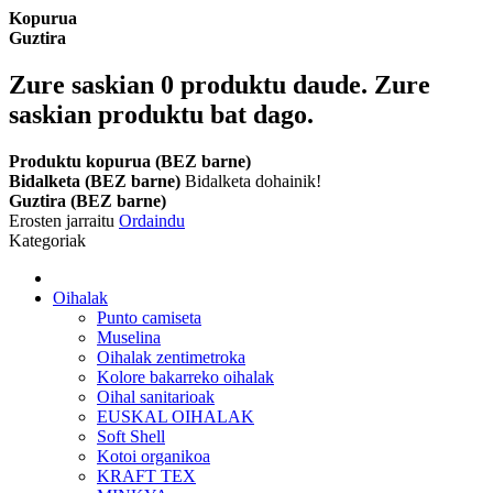
Kopurua
Guztira
Zure saskian
0
produktu daude.
Zure
saskian produktu bat dago.
Produktu kopurua (BEZ barne)
Bidalketa (BEZ barne)
Bidalketa dohainik!
Guztira (BEZ barne)
Erosten jarraitu
Ordaindu
Kategoriak
Oihalak
Punto camiseta
Muselina
Oihalak zentimetroka
Kolore bakarreko oihalak
Oihal sanitarioak
EUSKAL OIHALAK
Soft Shell
Kotoi organikoa
KRAFT TEX