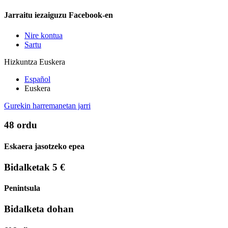
Jarraitu iezaiguzu Facebook-en
Nire kontua
Sartu
Hizkuntza
Euskera
Español
Euskera
Gurekin harremanetan jarri
48 ordu
Eskaera jasotzeko epea
Bidalketak 5 €
Penintsula
Bidalketa dohan