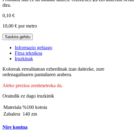
dira.
0,10 €
10,00 €
por metro
Saskira gehitu
Informazio gehiago
Fitxa teknikoa
Iruzkinak
Koloreak errealitatean ezberdinak izan daitezke, zure
ordenagailuaren pantailaren arabera.
Aleko prezioa zentimetroka da.
Oraindik ez dago iruzkinik
Materiala
%100 kotoia
Zabalera
140 zm
Nire kontua