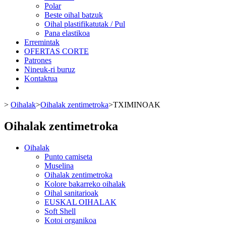
Polar
Beste oihal batzuk
Oihal plastifikatutak / Pul
Pana elastikoa
Erremintak
OFERTAS CORTE
Patrones
Nineuk-ri buruz
Kontaktua
>
Oihalak
>
Oihalak zentimetroka
>
TXIMINOAK
Oihalak zentimetroka
Oihalak
Punto camiseta
Muselina
Oihalak zentimetroka
Kolore bakarreko oihalak
Oihal sanitarioak
EUSKAL OIHALAK
Soft Shell
Kotoi organikoa