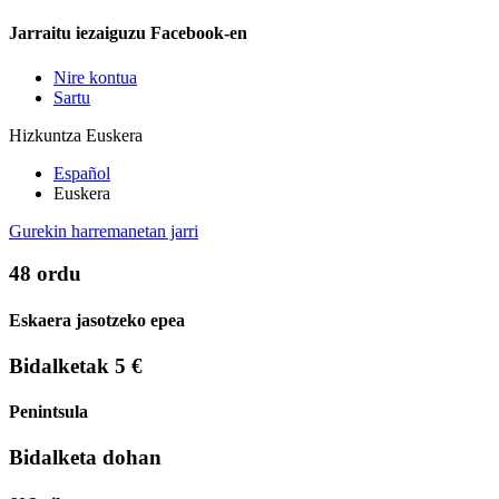
Jarraitu iezaiguzu Facebook-en
Nire kontua
Sartu
Hizkuntza
Euskera
Español
Euskera
Gurekin harremanetan jarri
48 ordu
Eskaera jasotzeko epea
Bidalketak 5 €
Penintsula
Bidalketa dohan