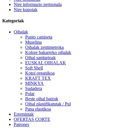
Nire informazio pertsonala
Nire kupoiak
Kategoriak
Oihalak
Punto camiseta
Muselina
Oihalak zentimetroka
Kolore bakarreko oihalak
Oihal sanitarioak
EUSKAL OIHALAK
Soft Shell
Kotoi organikoa
KRAFT TEX
MINKYA
Sudadera
Polar
Beste oihal batzuk
Oihal plastifikatutak / Pul
Pana elastikoa
Erremintak
OFERTAS CORTE
Patrones