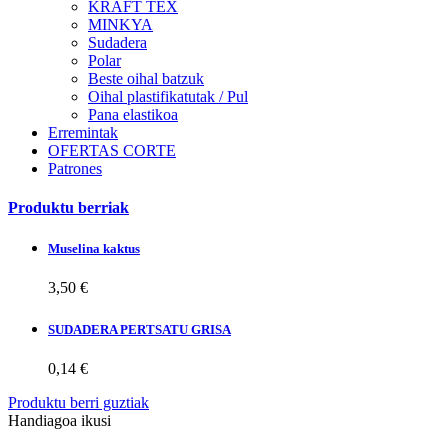
KRAFT TEX
MINKYA
Sudadera
Polar
Beste oihal batzuk
Oihal plastifikatutak / Pul
Pana elastikoa
Erremintak
OFERTAS CORTE
Patrones
Produktu berriak
Muselina kaktus
3,50 €
SUDADERA PERTSATU GRISA
0,14 €
Produktu berri guztiak
Handiagoa ikusi