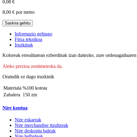
0,08 €
8,00 €
por metro
Saskira gehitu
Informazio gehiago
Fitxa teknikoa
Iruzkinak
Koloreak errealitatean ezberdinak izan daitezke, zure ordenagailuaren 
Aleko prezioa zentimetroka da.
Oraindik ez dago iruzkinik
Materiala
%100 kotoia
Zabalera
150 zm
Nire kontua
Nire eskaerak
Nire merchandise itzultzeak
Nire deskontu baleak
Nire helbideak