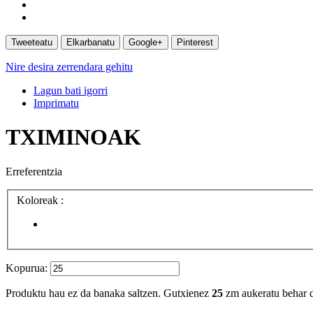
Tweeteatu
Elkarbanatu
Google+
Pinterest
Nire desira zerrendara gehitu
Lagun bati igorri
Imprimatu
TXIMINOAK
Erreferentzia
Koloreak :
Kopurua:
Produktu hau ez da banaka saltzen. Gutxienez
25
zm aukeratu behar d