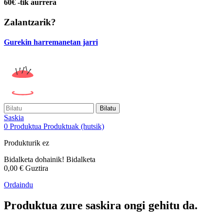
60€ -tik aurrera
Zalantzarik?
Gurekin harremanetan jarri
Bilatu
Saskia
0
Produktua
Produktuak
(hutsik)
Produkturik ez
Bidalketa dohainik!
Bidalketa
0,00 €
Guztira
Ordaindu
Produktua zure saskira ongi gehitu da.