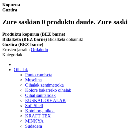
Kopurua
Guztira
Zure saskian
0
produktu daude.
Zure saski
Produktu kopurua (BEZ barne)
Bidalketa (BEZ barne)
Bidalketa dohainik!
Guztira (BEZ barne)
Erosten jarraitu
Ordaindu
Kategoriak
Oihalak
Punto camiseta
Muselina
Oihalak zentimetroka
Kolore bakarreko oihalak
Oihal sanitarioak
EUSKAL OIHALAK
Soft Shell
Kotoi organikoa
KRAFT TEX
MINKYA
Sudadera