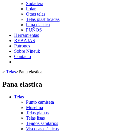
Sudadera
Polar
Otras telas
Telas plastificadas
Pana elastica
PUÑOS
Herramientas
REBAJAS
Patrones
Sobre Nineuk
Contacto
>
Telas
>
Pana elastica
Pana elastica
Telas
Punto camiseta
Muselina
Telas planas
Telas lisas
Tejidos sanitarios
Viscosas elásticas