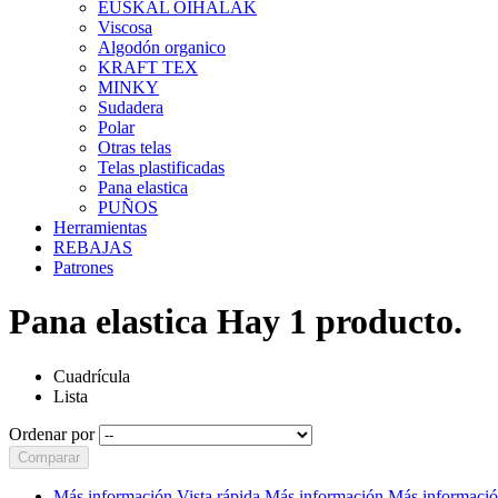
EUSKAL OIHALAK
Viscosa
Algodón organico
KRAFT TEX
MINKY
Sudadera
Polar
Otras telas
Telas plastificadas
Pana elastica
PUÑOS
Herramientas
REBAJAS
Patrones
Pana elastica
Hay 1 producto.
Cuadrícula
Lista
Ordenar por
Comparar
Más información
Vista rápida
Más información
Más informaci