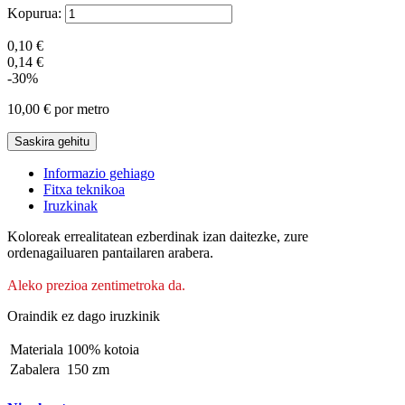
Kopurua:
0,10 €
0,14 €
-30%
10,00 €
por metro
Saskira gehitu
Informazio gehiago
Fitxa teknikoa
Iruzkinak
Koloreak errealitatean ezberdinak izan daitezke, zure
ordenagailuaren pantailaren arabera.
Aleko prezioa zentimetroka da.
Oraindik ez dago iruzkinik
Materiala
100% kotoia
Zabalera
150 zm