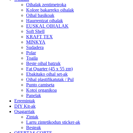
Oihalak zentimetroka
Kolore bakarreko oihalak
Oihal basikoak
Haurrentzat oihalak
EUSKAL OIHALAK
Soft Shell
KRAFT TEX
MINKYA
Sudadera
Polar
Toaila
Beste oihal batzuk
Fat Quarter (45 x 55 zm)
Ebakitako oihal set-ak
Oihal plastifikatutak / Pul
Punto camiseta
Kotoi organikoa
Panelak
Erremintak
DIY Kit-ak
Osagarriak
Zintak
Larru zintetikodun sticker-ak
Besteak
OFERTAS CORTE