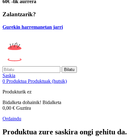
60€ -tik aurrera
Zalantzarik?
Gurekin harremanetan jarri
Bilatu
Saskia
0
Produktua
Produktuak
(hutsik)
Produkturik ez
Bidalketa dohainik!
Bidalketa
0,00 €
Guztira
Ordaindu
Produktua zure saskira ongi gehitu da.