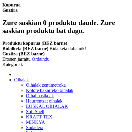
Kopurua
Guztira
Zure saskian
0
produktu daude.
Zure
saskian produktu bat dago.
Produktu kopurua (BEZ barne)
Bidalketa (BEZ barne)
Bidalketa dohainik!
Guztira (BEZ barne)
Erosten jarraitu
Ordaindu
Kategoriak
Oihalak
Oihalak zentimetroka
Kolore bakarreko oihalak
Oihal basikoak
Haurrentzat oihalak
EUSKAL OIHALAK
Soft Shell
KRAFT TEX
MINKYA
Sudadera