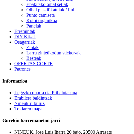
Ebakitako oihal set-ak
Oihal plastifikatutak / Pul
Punto camiseta
Kotoi organikoa
Panelak
Erremintak
DIY Kit-ak
Osagarriak
Zintak
Larru zintetikodun sticker-ak
Besteak
OFERTAS CORTE
Patrones
Informazioa
Legezko oharra eta Pribatutasuna
Erabilera baldintzak
Nineuk-ri buruz
Tokiaren mapa
Gurekin harremanetan jarri
NINEUK, Jose Luis Iñarra 20 bajo, 20500 Arrasate