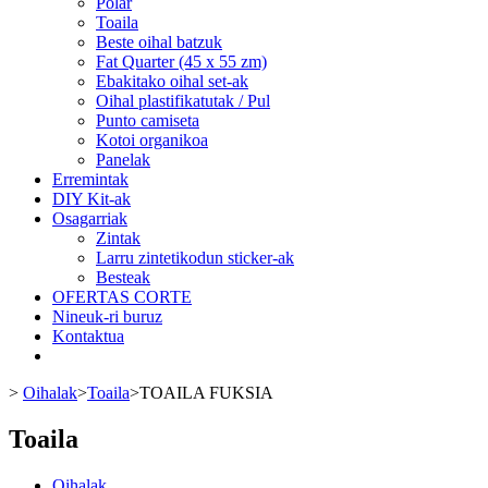
Polar
Toaila
Beste oihal batzuk
Fat Quarter (45 x 55 zm)
Ebakitako oihal set-ak
Oihal plastifikatutak / Pul
Punto camiseta
Kotoi organikoa
Panelak
Erremintak
DIY Kit-ak
Osagarriak
Zintak
Larru zintetikodun sticker-ak
Besteak
OFERTAS CORTE
Nineuk-ri buruz
Kontaktua
>
Oihalak
>
Toaila
>
TOAILA FUKSIA
Toaila
Oihalak