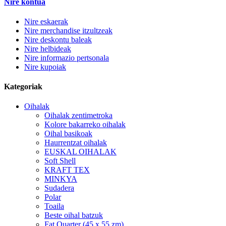
Nire kontua
Nire eskaerak
Nire merchandise itzultzeak
Nire deskontu baleak
Nire helbideak
Nire informazio pertsonala
Nire kupoiak
Kategoriak
Oihalak
Oihalak zentimetroka
Kolore bakarreko oihalak
Oihal basikoak
Haurrentzat oihalak
EUSKAL OIHALAK
Soft Shell
KRAFT TEX
MINKYA
Sudadera
Polar
Toaila
Beste oihal batzuk
Fat Quarter (45 x 55 zm)