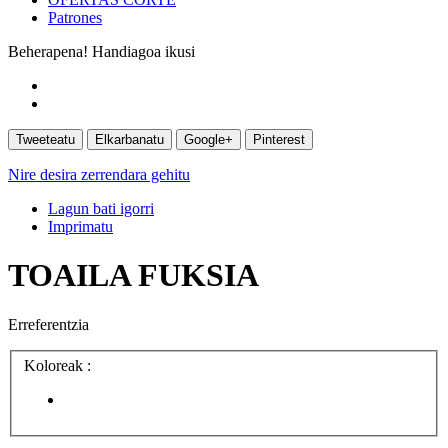
Patrones
Beherapena!
Handiagoa ikusi
Tweeteatu
Elkarbanatu
Google+
Pinterest
Nire desira zerrendara gehitu
Lagun bati igorri
Imprimatu
TOAILA FUKSIA
Erreferentzia
Koloreak :