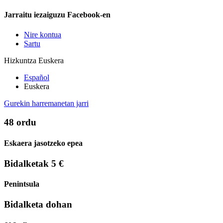
Jarraitu iezaiguzu Facebook-en
Nire kontua
Sartu
Hizkuntza
Euskera
Español
Euskera
Gurekin harremanetan jarri
48 ordu
Eskaera jasotzeko epea
Bidalketak 5 €
Penintsula
Bidalketa dohan