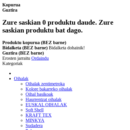
Kopurua
Guztira
Zure saskian
0
produktu daude.
Zure
saskian produktu bat dago.
Produktu kopurua (BEZ barne)
Bidalketa (BEZ barne)
Bidalketa dohainik!
Guztira (BEZ barne)
Erosten jarraitu
Ordaindu
Kategoriak
Oihalak
Oihalak zentimetroka
Kolore bakarreko oihalak
Oihal basikoak
Haurrentzat oihalak
EUSKAL OIHALAK
Soft Shell
KRAFT TEX
MINKYA
Sudadera