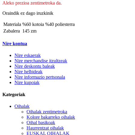
Aleko prezioa zentimetroka da.
Oraindik ez dago iruzkinik
Materiala
%60 kotoia %40 poliesterra
Zabalera
145 zm
Nire kontua
Nire eskaerak
Nire merchandise itzultzeak
Nire deskontu baleak
Nire helbideak
Nire informazio pertsonala
Nire kupoiak
Kategoriak
Oihalak
Oihalak zentimetroka
Kolore bakarreko oihalak
Oihal basikoak
Haurrentzat oihalak
EUSKAL OIHALAK