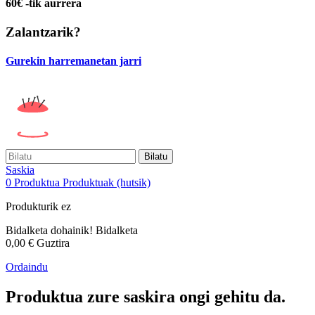
60€ -tik aurrera
Zalantzarik?
Gurekin harremanetan jarri
Bilatu
Saskia
0
Produktua
Produktuak
(hutsik)
Produkturik ez
Bidalketa dohainik!
Bidalketa
0,00 €
Guztira
Ordaindu
Produktua zure saskira ongi gehitu da.