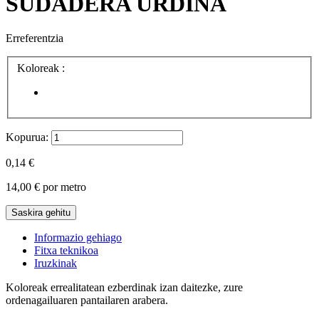
SUDADERA URDINA
Erreferentzia
Koloreak :
Kopurua:
0,14 €
14,00 €
por metro
Saskira gehitu
Informazio gehiago
Fitxa teknikoa
Iruzkinak
Koloreak errealitatean ezberdinak izan daitezke, zure
ordenagailuaren pantailaren arabera.