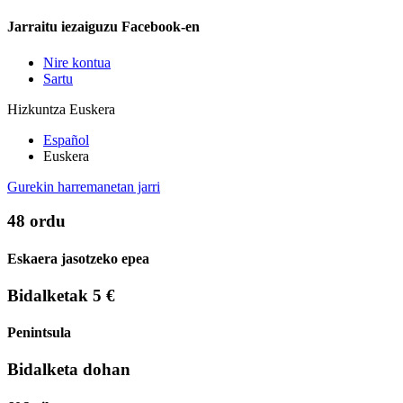
Jarraitu iezaiguzu Facebook-en
Nire kontua
Sartu
Hizkuntza
Euskera
Español
Euskera
Gurekin harremanetan jarri
48 ordu
Eskaera jasotzeko epea
Bidalketak 5 €
Penintsula
Bidalketa dohan