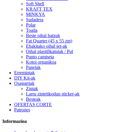
Soft Shell
KRAFT TEX
MINKYA
Sudadera
Polar
Toaila
Beste oihal batzuk
Fat Quarter (45 x 55 zm)
Ebakitako oihal set-ak
Oihal plastifikatutak / Pul
Punto camiseta
Kotoi organikoa
Panelak
Erremintak
DIY Kit-ak
Osagarriak
Zintak
Larru zintetikodun sticker-ak
Besteak
OFERTAS CORTE
Patrones
Informazioa