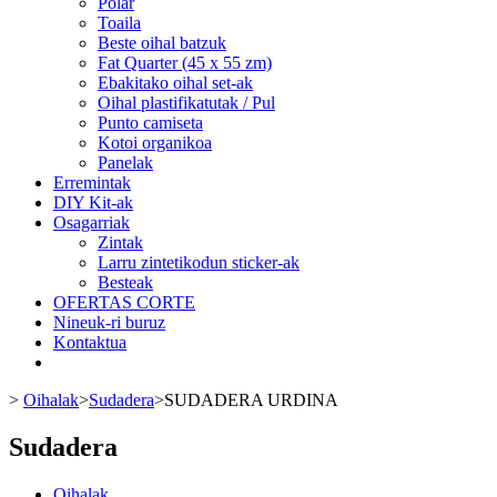
Polar
Toaila
Beste oihal batzuk
Fat Quarter (45 x 55 zm)
Ebakitako oihal set-ak
Oihal plastifikatutak / Pul
Punto camiseta
Kotoi organikoa
Panelak
Erremintak
DIY Kit-ak
Osagarriak
Zintak
Larru zintetikodun sticker-ak
Besteak
OFERTAS CORTE
Nineuk-ri buruz
Kontaktua
>
Oihalak
>
Sudadera
>
SUDADERA URDINA
Sudadera
Oihalak