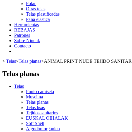
Polar
Otras telas
Telas plastificadas
Pana elastica
Herramientas
REBAJAS
Patrones
Sobre Nineuk
Contacto
>
Telas
>
Telas planas
>
ANIMAL PRINT NUDE TEJIDO SANIT
Telas planas
Telas
Punto camiseta
Muselina
Telas planas
Telas lisas
Tejidos sanitarios
EUSKAL OIHALAK
Soft Shell
Algodón organico