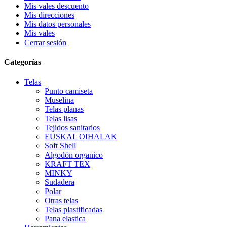
Mis vales descuento
Mis direcciones
Mis datos personales
Mis vales
Cerrar sesión
Categorías
Telas
Punto camiseta
Muselina
Telas planas
Telas lisas
Tejidos sanitarios
EUSKAL OIHALAK
Soft Shell
Algodón organico
KRAFT TEX
MINKY
Sudadera
Polar
Otras telas
Telas plastificadas
Pana elastica