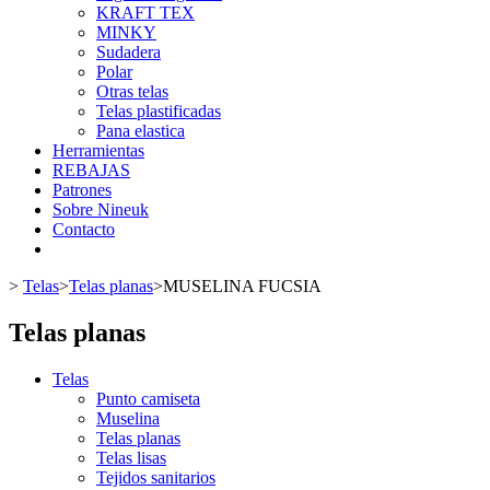
KRAFT TEX
MINKY
Sudadera
Polar
Otras telas
Telas plastificadas
Pana elastica
Herramientas
REBAJAS
Patrones
Sobre Nineuk
Contacto
>
Telas
>
Telas planas
>
MUSELINA FUCSIA
Telas planas
Telas
Punto camiseta
Muselina
Telas planas
Telas lisas
Tejidos sanitarios