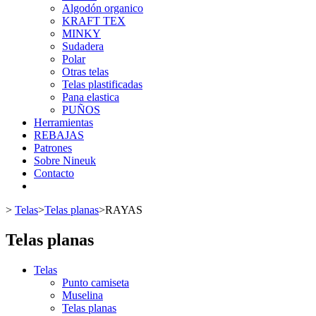
Algodón organico
KRAFT TEX
MINKY
Sudadera
Polar
Otras telas
Telas plastificadas
Pana elastica
PUÑOS
Herramientas
REBAJAS
Patrones
Sobre Nineuk
Contacto
>
Telas
>
Telas planas
>
RAYAS
Telas planas
Telas
Punto camiseta
Muselina
Telas planas