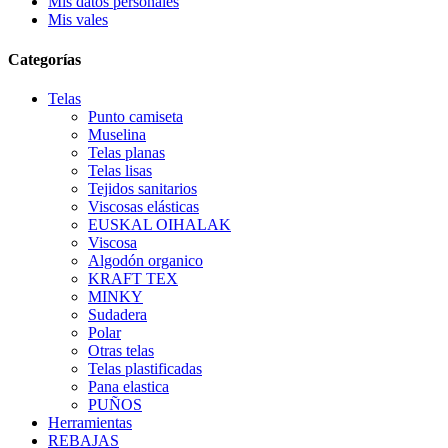
Mis datos personales
Mis vales
Categorías
Telas
Punto camiseta
Muselina
Telas planas
Telas lisas
Tejidos sanitarios
Viscosas elásticas
EUSKAL OIHALAK
Viscosa
Algodón organico
KRAFT TEX
MINKY
Sudadera
Polar
Otras telas
Telas plastificadas
Pana elastica
PUÑOS
Herramientas
REBAJAS