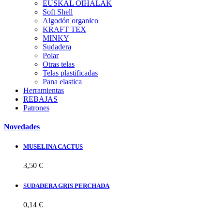
EUSKAL OIHALAK
Soft Shell
Algodón organico
KRAFT TEX
MINKY
Sudadera
Polar
Otras telas
Telas plastificadas
Pana elastica
Herramientas
REBAJAS
Patrones
Novedades
MUSELINA CACTUS
3,50 €
SUDADERA GRIS PERCHADA
0,14 €