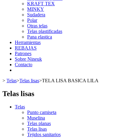
KRAFT TEX
MINKY
Sudadera
Polar
Otras telas
Telas plastificadas
Pana elastica
Herramientas
REBAJAS
Patrones
Sobre Nineuk
Contacto
>
Telas
>
Telas lisas
>
TELA LISA BASICA LILA
Telas lisas
Telas
Punto camiseta
Muselina
Telas planas
Telas lisas
Tejidos sanitarios