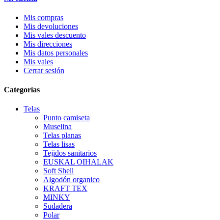
Mis compras
Mis devoluciones
Mis vales descuento
Mis direcciones
Mis datos personales
Mis vales
Cerrar sesión
Categorías
Telas
Punto camiseta
Muselina
Telas planas
Telas lisas
Tejidos sanitarios
EUSKAL OIHALAK
Soft Shell
Algodón organico
KRAFT TEX
MINKY
Sudadera
Polar