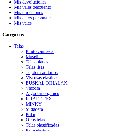
Mis devoluciones
Mis vales descuento
Mis direcciones
Mis datos personales
Mis vales
Categorías
Telas
Punto camiseta
Muselina
Telas planas
Telas lisas
Tejidos sanitarios
Viscosas elásticas
EUSKAL OIHALAK
Viscosa
Algodón organico
KRAFT TEX
MINKY
Sudadera
Polar
Otras telas
Telas plastificadas
Pana elastica