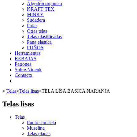
Algodón organico
KRAFT TEX
MINKY
Sudadera
Polar
Otras telas
Telas plastificadas
Pana elastica
PUÑOS
Herramientas
REBAJAS
Patrones
Sobre Nineuk
Contacto
>
Telas
>
Telas lisas
>
TELA LISA BASICA NARANJA
Telas lisas
Telas
Punto camiseta
Muselina
Telas planas