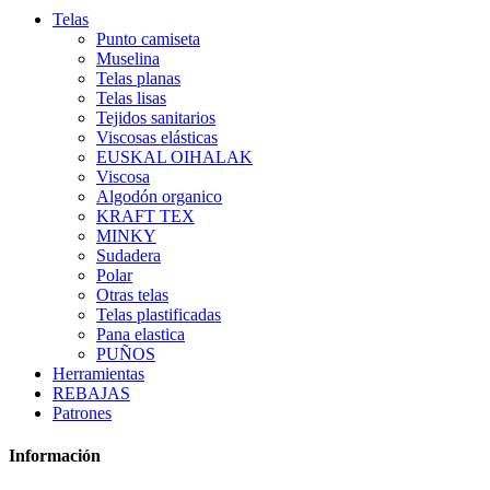
Telas
Punto camiseta
Muselina
Telas planas
Telas lisas
Tejidos sanitarios
Viscosas elásticas
EUSKAL OIHALAK
Viscosa
Algodón organico
KRAFT TEX
MINKY
Sudadera
Polar
Otras telas
Telas plastificadas
Pana elastica
PUÑOS
Herramientas
REBAJAS
Patrones
Información