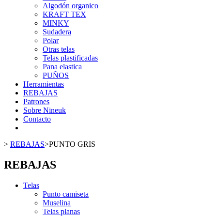
Algodón organico
KRAFT TEX
MINKY
Sudadera
Polar
Otras telas
Telas plastificadas
Pana elastica
PUÑOS
Herramientas
REBAJAS
Patrones
Sobre Nineuk
Contacto
>
REBAJAS
>
PUNTO GRIS
REBAJAS
Telas
Punto camiseta
Muselina
Telas planas