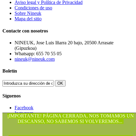
Aviso legal y Política de Privacidad
Condiciones de uso
Sobre Nineuk
Mapa del sitio
Contacte con nosotros
NINEUK, Jose Luis Iñarra 20 bajo, 20500 Arrasate
(Gipuzkoa)
Whatsapp: 655 70 55 05
nineuk@nineuk.com
Boletín
OK
Síguenos
Facebook
Instagram
¡IMPORTANTE! PÁGINA CERRADA, NOS TOMAMOS UN
DESCANSO, NO SABEMOS SI VOLVEREMOS...