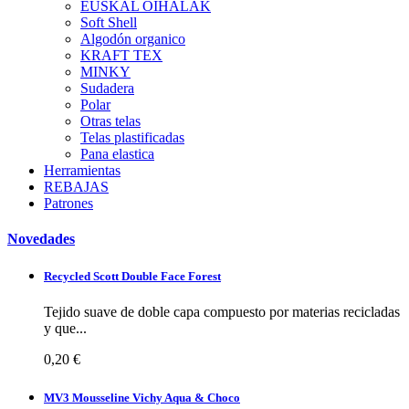
EUSKAL OIHALAK
Soft Shell
Algodón organico
KRAFT TEX
MINKY
Sudadera
Polar
Otras telas
Telas plastificadas
Pana elastica
Herramientas
REBAJAS
Patrones
Novedades
Recycled Scott Double Face Forest
Tejido suave de doble capa compuesto por materias recicladas
y que...
0,20 €
MV3 Mousseline Vichy Aqua & Choco