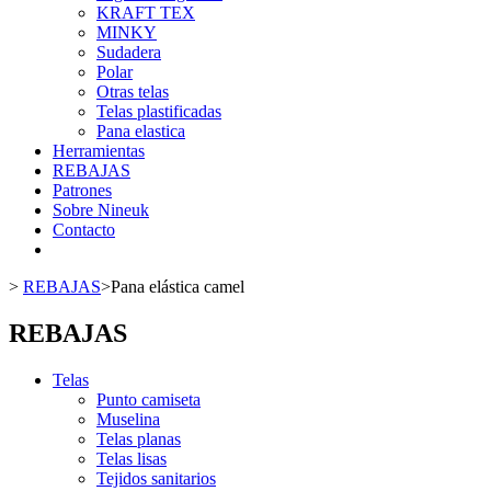
KRAFT TEX
MINKY
Sudadera
Polar
Otras telas
Telas plastificadas
Pana elastica
Herramientas
REBAJAS
Patrones
Sobre Nineuk
Contacto
>
REBAJAS
>
Pana elástica camel
REBAJAS
Telas
Punto camiseta
Muselina
Telas planas
Telas lisas
Tejidos sanitarios