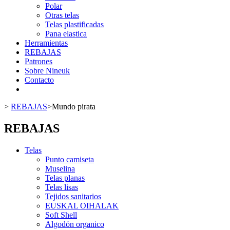
Polar
Otras telas
Telas plastificadas
Pana elastica
Herramientas
REBAJAS
Patrones
Sobre Nineuk
Contacto
>
REBAJAS
>
Mundo pirata
REBAJAS
Telas
Punto camiseta
Muselina
Telas planas
Telas lisas
Tejidos sanitarios
EUSKAL OIHALAK
Soft Shell
Algodón organico