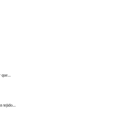
 que...
 tejido...