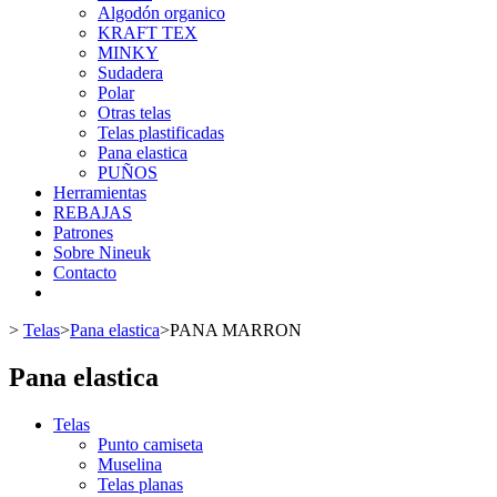
Algodón organico
KRAFT TEX
MINKY
Sudadera
Polar
Otras telas
Telas plastificadas
Pana elastica
PUÑOS
Herramientas
REBAJAS
Patrones
Sobre Nineuk
Contacto
>
Telas
>
Pana elastica
>
PANA MARRON
Pana elastica
Telas
Punto camiseta
Muselina
Telas planas