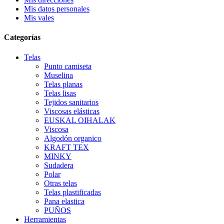
Mis datos personales
Mis vales
Categorías
Telas
Punto camiseta
Muselina
Telas planas
Telas lisas
Tejidos sanitarios
Viscosas elásticas
EUSKAL OIHALAK
Viscosa
Algodón organico
KRAFT TEX
MINKY
Sudadera
Polar
Otras telas
Telas plastificadas
Pana elastica
PUÑOS
Herramientas