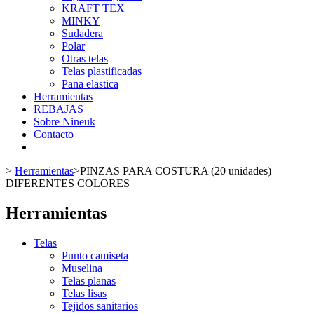
KRAFT TEX
MINKY
Sudadera
Polar
Otras telas
Telas plastificadas
Pana elastica
Herramientas
REBAJAS
Sobre Nineuk
Contacto
>
Herramientas
>
PINZAS PARA COSTURA (20 unidades)
DIFERENTES COLORES
Herramientas
Telas
Punto camiseta
Muselina
Telas planas
Telas lisas
Tejidos sanitarios