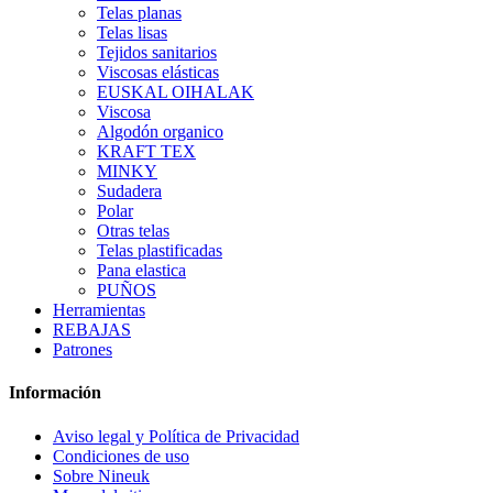
Telas planas
Telas lisas
Tejidos sanitarios
Viscosas elásticas
EUSKAL OIHALAK
Viscosa
Algodón organico
KRAFT TEX
MINKY
Sudadera
Polar
Otras telas
Telas plastificadas
Pana elastica
PUÑOS
Herramientas
REBAJAS
Patrones
Información
Aviso legal y Política de Privacidad
Condiciones de uso
Sobre Nineuk