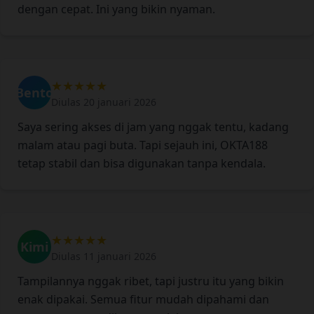
dengan cepat. Ini yang bikin nyaman.
★★★★★
Bento
Diulas 20 januari 2026
Saya sering akses di jam yang nggak tentu, kadang
malam atau pagi buta. Tapi sejauh ini, OKTA188
tetap stabil dan bisa digunakan tanpa kendala.
★★★★★
Kimi
Diulas 11 januari 2026
Tampilannya nggak ribet, tapi justru itu yang bikin
enak dipakai. Semua fitur mudah dipahami dan