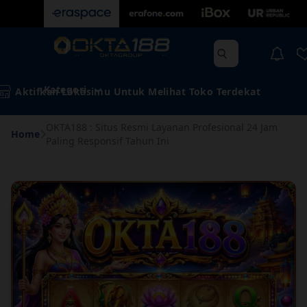
Kategori
Aktifkan Lokasimu Untuk Melihat Toko Terdekat
OKTA188 : Situs Resmi Layanan Profesional 24 Jam
Home
Paling Responsif Tahun Ini