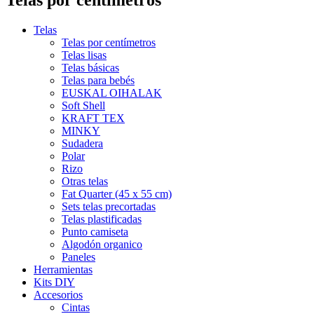
Telas
Telas por centímetros
Telas lisas
Telas básicas
Telas para bebés
EUSKAL OIHALAK
Soft Shell
KRAFT TEX
MINKY
Sudadera
Polar
Rizo
Otras telas
Fat Quarter (45 x 55 cm)
Sets telas precortadas
MOTITAS
Telas plastificadas
Punto camiseta
0,12 €
Algodón organico
Paneles
RAYAS NEGRO Y BLANCO
Herramientas
Kits DIY
0,12 €
Accesorios
Cintas