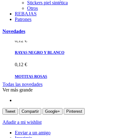
MOTITAS ROSAS
Stickers piel sintética
Otros
REBAJAS
0,12 €
Patrones
MOTITAS
Novedades
0,12 €
RAYAS NEGRO Y BLANCO
0,12 €
MOTITAS ROSAS
Todas las novedades
0,12 €
Ver más grande
MOTITAS
0,12 €
Tweet
Compartir
Google+
Pinterest
Añadir a mi wishlist
Enviar a un amigo