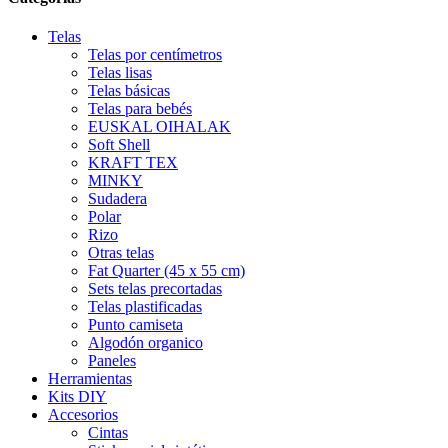
Telas
Telas por centímetros
Telas lisas
Telas básicas
Telas para bebés
EUSKAL OIHALAK
Soft Shell
KRAFT TEX
MINKY
Sudadera
Polar
Rizo
Otras telas
Fat Quarter (45 x 55 cm)
Sets telas precortadas
Telas plastificadas
Punto camiseta
Algodón organico
Paneles
Herramientas
Kits DIY
Accesorios
Cintas