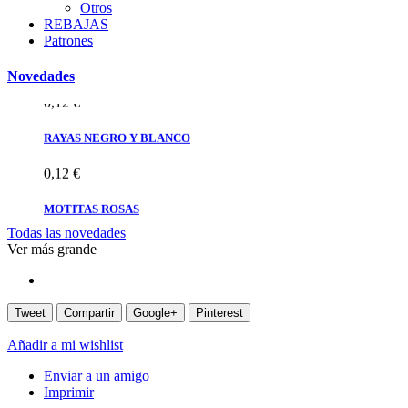
Otros
REBAJAS
0,12 €
Patrones
MOTITAS
Novedades
0,12 €
RAYAS NEGRO Y BLANCO
0,12 €
MOTITAS ROSAS
Todas las novedades
0,12 €
Ver más grande
MOTITAS
0,12 €
Tweet
Compartir
Google+
Pinterest
Añadir a mi wishlist
Enviar a un amigo
Imprimir