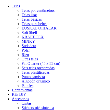
Telas
Telas por centímetros
Telas lisas
Telas básicas
Telas para bebés
EUSKAL OIHALAK
Soft Shell
KRAFT TEX
MINKY
Sudadera
Polar
Rizo
Otras telas
Fat Quarter (45 x 55 cm)
Sets telas precortadas
MOTITAS
Telas plastificadas
Punto camiseta
0,12 €
Algodón organico
Paneles
RAYAS NEGRO Y BLANCO
Herramientas
Kits DIY
0,12 €
Accesorios
Cintas
MOTITAS ROSAS
Stickers piel sintética