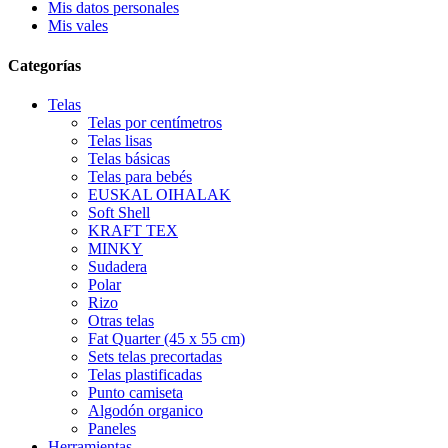
Mis datos personales
Mis vales
Categorías
Telas
Telas por centímetros
Telas lisas
Telas básicas
Telas para bebés
EUSKAL OIHALAK
Soft Shell
KRAFT TEX
MINKY
Sudadera
Polar
Rizo
Otras telas
Fat Quarter (45 x 55 cm)
Sets telas precortadas
Telas plastificadas
Punto camiseta
Algodón organico
Paneles
Herramientas