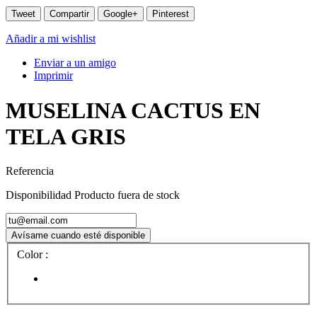
0,10 €
Tweet
Compartir
Google+
Pinterest
Añadir a mi wishlist
MUSELINA MOTITAS MOSTAZA
Enviar a un amigo
0,10 €
Imprimir
MUSELINA MOTITAS BURDEOS
MUSELINA CACTUS EN
0,10 €
TELA GRIS
MUSELINA MOTITAS ROJO
Referencia
0,10 €
Disponibilidad
Producto fuera de stock
Avísame cuando esté disponible
Color :