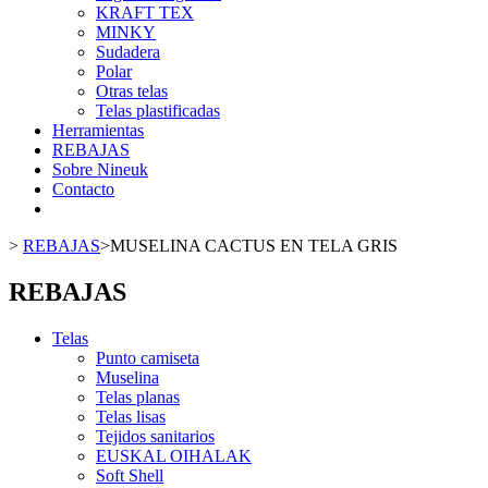
KRAFT TEX
MINKY
Sudadera
Polar
Otras telas
Telas plastificadas
Herramientas
REBAJAS
Sobre Nineuk
Contacto
>
REBAJAS
>
MUSELINA CACTUS EN TELA GRIS
REBAJAS
Telas
Punto camiseta
Muselina
Telas planas
Telas lisas
Tejidos sanitarios
MUSELINA MOTITAS VERDE
EUSKAL OIHALAK
Soft Shell
0,10 €