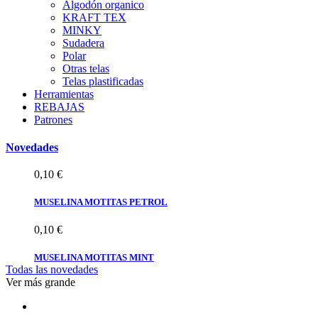
Algodón organico
KRAFT TEX
MUSELINA MOTITAS MOSTAZA
MINKY
Sudadera
0,10 €
Polar
Otras telas
MUSELINA MOTITAS BURDEOS
Telas plastificadas
Herramientas
REBAJAS
0,10 €
Patrones
MUSELINA MOTITAS ROJO
Novedades
0,10 €
MUSELINA MOTITAS PETROL
0,10 €
MUSELINA MOTITAS MINT
Todas las novedades
0,10 €
Ver más grande
MUSELINA MOTITAS VERDE