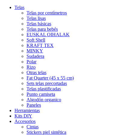
Telas
Telas por centímetros
Telas lisas
Telas básicas
Telas para bebés
EUSKAL OIHALAK
Soft Shell
KRAFT TEX
MINKY
Sudadera
Polar
Rizo
Otras telas
Fat Quarter (45 x 55 cm)
Sets telas precortadas
MOTITAS
Telas plastificadas
Punto camiseta
0,12 €
Algodón organico
Paneles
RAYAS NEGRO Y BLANCO
Herramientas
Kits DIY
0,12 €
Accesorios
Cintas
MOTITAS ROSAS
Stickers piel sintética