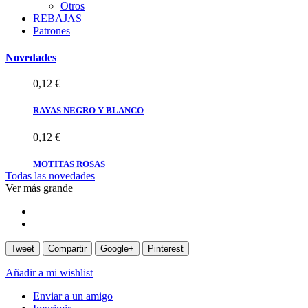
Otros
REBAJAS
0,12 €
Patrones
MOTITAS
Novedades
0,12 €
RAYAS NEGRO Y BLANCO
0,12 €
MOTITAS ROSAS
Todas las novedades
0,12 €
Ver más grande
MOTITAS
0,12 €
Tweet
Compartir
Google+
Pinterest
Añadir a mi wishlist
Enviar a un amigo