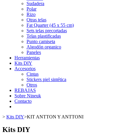
Sudadera
Polar
Rizo
Otras telas
Fat Quarter (45 x 55 cm)
Sets telas precortadas
Telas plastificadas
Punto camiseta
Algodón organico
Paneles
Herramientas
Kits DIY
Accesorios
Cintas
Stickers piel sintética
Otros
REBAJAS
Sobre Nineuk
Contacto
>
Kits DIY
>
KIT ANTTON Y ANTTONI
Kits DIY