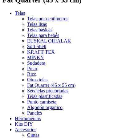
Telas
Telas por centímetros
Telas lisas
Telas básicas
Telas para bebés
EUSKAL OIHALAK
Soft Shell
KRAFT TEX
MINKY
Sudadera
Polar
Rizo
Otras telas
Fat Quarter (45 x 55 cm)
Sets telas precortadas
MOTITAS
Telas plastificadas
Punto camiseta
0,12 €
Algodón organico
Paneles
RAYAS NEGRO Y BLANCO
Herramientas
Kits DIY
0,12 €
Accesorios
Cintas