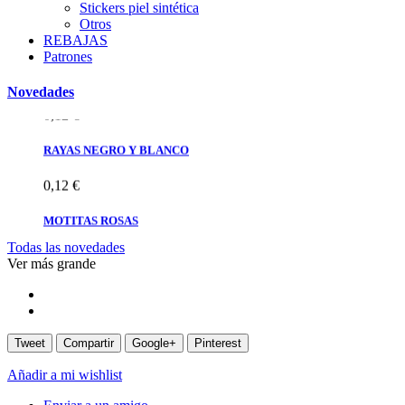
MOTITAS ROSAS
Stickers piel sintética
Otros
REBAJAS
0,12 €
Patrones
MOTITAS
Novedades
0,12 €
RAYAS NEGRO Y BLANCO
0,12 €
MOTITAS ROSAS
Todas las novedades
0,12 €
Ver más grande
MOTITAS
0,12 €
Tweet
Compartir
Google+
Pinterest
Añadir a mi wishlist